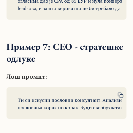
огласима дао је CPA од 85 ЕУР и нула конверзија.
lead-ова, и зашто вероватно не би требало да се 
Пример 7: CEO - стратешке
одлуке
Лош промпт:
Ти си искусни пословни консултант. Анализирај н
пословања корак по корак. Буди свеобухватан.