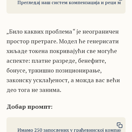
Прегледај наш систем компензација и реци ми да
„
Било каквих проблема
“
је неограничен
простор претраге. Модел ће генерисати
хиљаде токена покривајући све могуће
аспекте: платне разреде, бенефите,
бонусе, тржишно позиционирање,
законску усклађеност, а можда вас већи
део тога не занима.
Добар промпт:
Имамо 250 запослених у грађевинској компанији, о