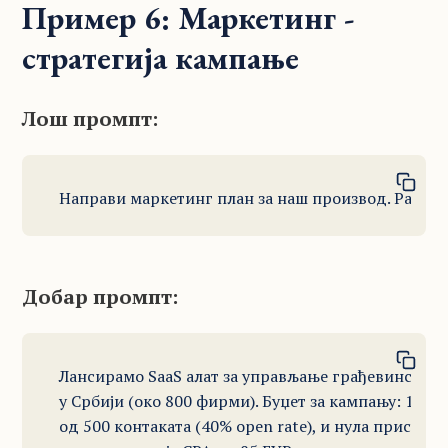
Пример 6: Маркетинг -
стратегија кампање
Лош промпт:
Направи маркетинг план за наш производ. Размот
Добар промпт:
Лансирамо SaaS алат за управљање грађевинским 
у Србији (око 800 фирми). Буџет за кампању: 15.00
од 500 контаката (40% open rate), и нула присуств