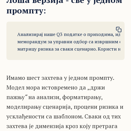
промпту:
Анализирај наше Q3 податке о приходима, идентиф
меморандум за управни одбор са извршним сажетко
матрицу ризика за сваки сценарио. Користи наш 
Имамо шест захтева у једном промпту.
Модел мора истовремено да
„
држи
пажњу
“
на
анализи, форматирању,
моделирању сценарија, процени ризика и
усклађености са шаблоном. Сваки од тих
захтева је димензија кроз коју претрага