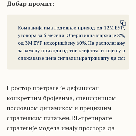
Добар промпт:
Компанија има годишњи приход од 12М ЕУР, од чега
уговора за 6 месеци. Оперативна маржа је 8%, фи
од 3М ЕУР искоришћену 60%. На располагању је 18 
за замену прихода од тог клијента, и који су ризи
снижавање цена сигнализира тржишту да смо у п
Простор претраге је дефинисан
конкретним бројевима, специфичном
пословном динамиком и прецизним
стратешким питањем. RL-трениране
стратегије модела имају простора да