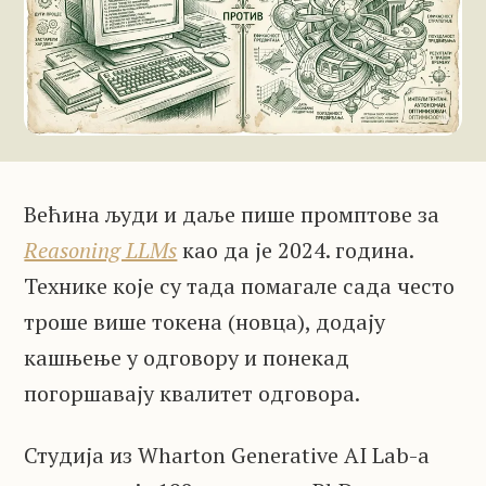
Већина људи и даље пише промптове за
Reasoning LLMs
као да је 2024. година.
Технике које су тада помагале сада често
троше више токена (новца), додају
кашњење у одговору и понекад
погоршавају квалитет одговора.
Студија из Wharton Generative AI Lab-а