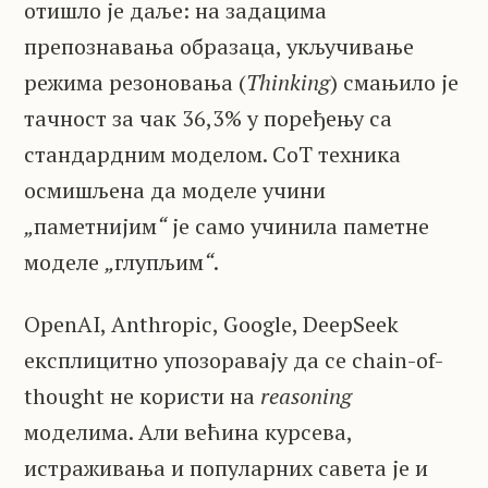
отишло је даље: на задацима
препознавања образаца, укључивање
режима резоновања (
Thinking
) смањило је
тачност за чак 36,3% у поређењу са
стандардним моделом. CoT техника
осмишљена да моделе учини
„
паметнијим
“
је само учинила паметне
моделе
„
глупљим
“
.
OpenAI, Anthropic, Google, DeepSeek
експлицитно упозоравају да се chain-of-
thought не користи на
reasoning
моделима. Али већина курсева,
истраживања и популарних савета је и