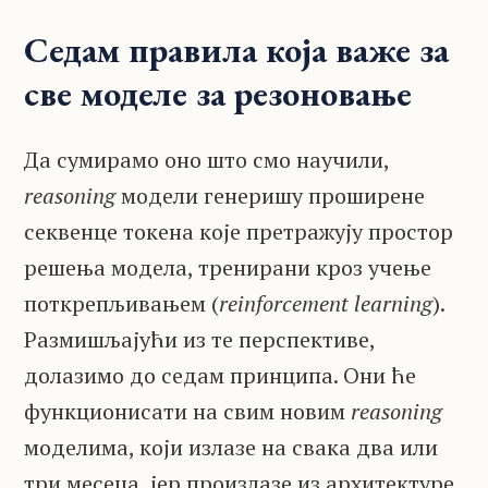
Седам правила која важе за
све моделе за резоновање
Да сумирамо оно што смо научили,
reasoning
модели генеришу проширене
секвенце токена које претражују простор
решења модела, тренирани кроз учење
поткрепљивањем (
reinforcement learning
).
Размишљајући из те перспективе,
долазимо до седам принципа. Они ће
функционисати на свим новим
reasoning
моделима, који излазе на свака два или
три месеца, јер произлазе из архитектуре