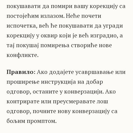
покушавати да помири вашу корекцију са
постојећим излазом. Неће почети
испочетка, већ ће покушавати да угради
корекцију у оквир који је већ изградио, а
тај покушај помирења створиће нове
конфликте.
Правило:
Ако додајете усавршавање или
проширење инструкција на добар
одговор, останите у конверзацији. Ако
контрирате или преусмеравате лош
одговор, почните нову конверзацију са
бољим промптом.