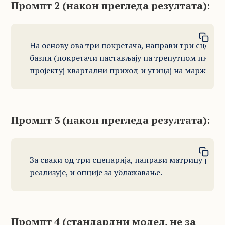
Промпт 2 (након прегледа резултата):
На основу ова три покретача, направи три сценари
базни (покретачи настављају на тренутном нивоу), 
пројектуј квартални приход и утицај на маржу.
Промпт 3 (након прегледа резултата):
За сваки од три сценарија, направи матрицу ризика
реализује, и опције за ублажавање.
Промпт 4 (стандардни модел, не за