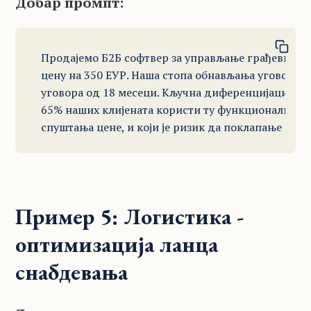
Добар промпт:
Продајемо Б2Б софтвер за управљање грађевинским
цену на 350 ЕУР. Наша стопа обнављања уговора је
уговора од 18 месеци. Кључна диференцијација је
65% наших клијената користи ту функционалност к
спуштања цене, и који је ризик да поклапање цен
Пример 5: Логистика -
оптимизација ланца
снабдевања