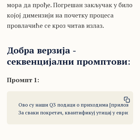
мора да прође. Погрешан закључак у било
којој димензији на почетку процеса
провлачиће се кроз читав излаз.
Добра верзија -
секвенцијални промптови:
Промпт 1:
Ово су наши Q3 подаци о приходима [приложени].
За сваки покретач, квантификуј утицај у еврима и