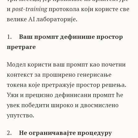
и
post-training
протокола који користе све
велике AI лабораторије.
1.
Ваш промпт дефинише простор
претраге
Модел користи ваш промпт као почетни
контекст за проширено генерисање
токена које претражује простор решења.
Ужи и прецизно дефинисани промпт ће
увек победити широко и двосмислено
упутство.
2.
Не ограничавајте процедуру