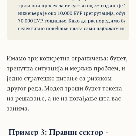
тржишни просек за искуство од 5+ година је 2.200
инжењера је око 10.000 ЕУР (регрутација, обука, и
70.000 ЕУР годишње. Како да распоредимо буџет з
селективно повећање плата само најбољим инже
Имамо три конкретна ограничења: буџет,
тренутна ситуација и мерљив проблем, и
једно стратешко питање са ризиком
другог реда. Модел троши буџет токена
на решавање, а не на погађање шта вас
занима.
Пример 3: Правни сектор -