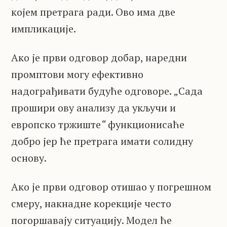
којем претрага ради. Ово има две
импликације.
Ако је први одговор добар, наредни
промптови могу ефективно
надограђивати будуће одговоре.
„
Сада
прошири ову анализу да укључи и
европско тржиште
“
функционисаће
добро јер ће претрага имати солидну
основу.
Ако је први одговор отишао у погрешном
смеру, накнадне корекције често
погоршавају ситуацију. Модел ће