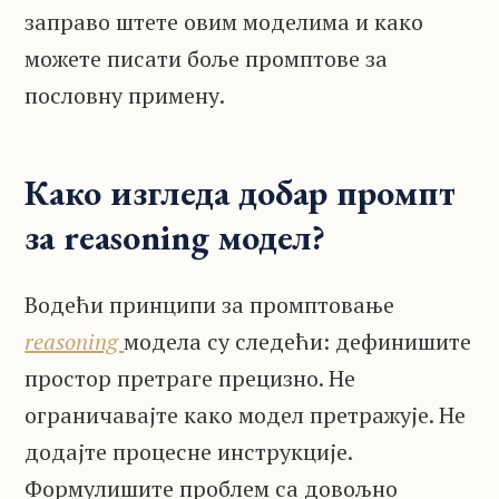
заправо штете овим моделима и како
можете писати боље промптове за
пословну примену.
Како изгледа добар промпт
за reasoning модел?
Водећи принципи за промптовање
reasoning
модела су следећи: дефинишите
простор претраге прецизно. Не
ограничавајте како модел претражује. Не
додајте процесне инструкције.
Формулишите проблем са довољно