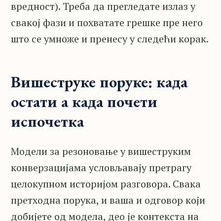
вредност). Треба да прегледате излаз у
свакој фази и похватате грешке пре него
што се умноже и пренесу у следећи корак.
Вишеструке поруке: када
остати а када почети
испочетка
Модели за резоновање у вишеструким
конверзацијама условљавају претрагу
целокупном историјом разговора. Свака
претходна порука, и ваша и одговор који
добијете од модела, део је контекста на