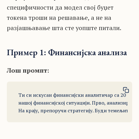
специфичности да модел свој буџет
токена троши на решавање, а не на
разјашњавање шта сте уопште питали.
Пример 1: Финансијска анализа
Лош промпт:
Ти си искусан финансијски аналитичар са 20 годи
нашој финансијској ситуацији. Прво, анализирај п
На крају, препоручи стратегију. Буди темељит и р