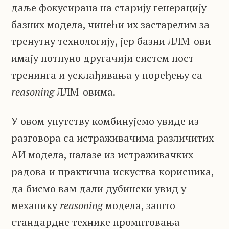
даље фокусирана на старију генерацију
базних модела, чинећи их застарелим за
тренутну технологију, јер базни ЛЛМ-ови
имају потпуно другачији систем пост-
тренинга и усклађивања у поређењу са
reasoning
ЛЛМ-овима.
У овом упутству комбинујемо увиде из
разговора са истраживачима различитих
АИ модела, налазе из истраживачких
радова и практична искуства корисника,
да бисмо вам дали дубински увид у
механику
reasoning
модела, зашто
стандардне технике промптовања