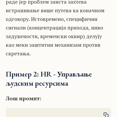
раде јер проблем заиста захтева
истраживање више путева ка коначном
одговору. Истовремено, специфични
сигнали (концентрација прихода, ниво
задужености, временски оквир) делују
као меки заштитни механизам против
скретања.
Пример 2: HR - Управљање
људским ресурсима
Лош промпт: