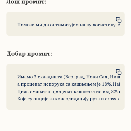
Лош промпт:
Помози ми да оптимизујем нашу логистику. Анали
Добар промпт:
Имамо 3 складишта (Београд, Нови Сад, Ниш) и 45
а проценат испорука са кашњењем је 18%. Највећи 
Циљ: смањити проценат кашњења испод 8% и повра
Које су опције за консолидацију рута и cross-dock