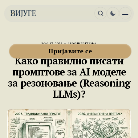
МАЈ 13, 2026
18 МИН ЧИТАЊА
АЛАТНИЦА
Пријавите се
Како правилно писати
промптове за AI моделе
за резоновање (Reasoning
LLMs)?