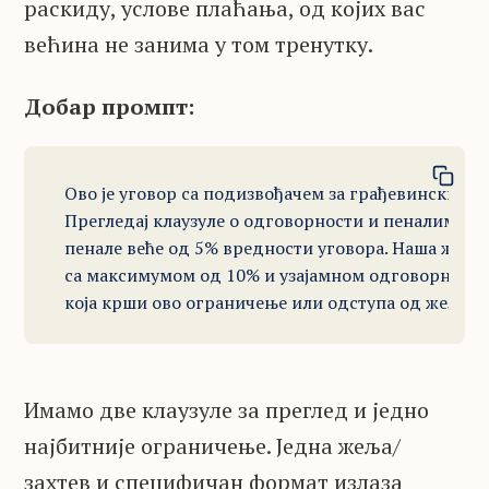
раскиду, услове плаћања, од којих вас
већина не занима у том тренутку.
Добар промпт:
Ово је уговор са подизвођачем за грађевински про
Прегледај клаузуле о одговорности и пеналима за
пенале веће од 5% вредности уговора. Наша жеља/з
са максимумом од 10% и узајамном одговорношћу 
која крши ово ограничење или одступа од жеље/за
Имамо две клаузуле за преглед и једно
најбитније ограничење. Једна жеља/
захтев и специфичан формат излаза