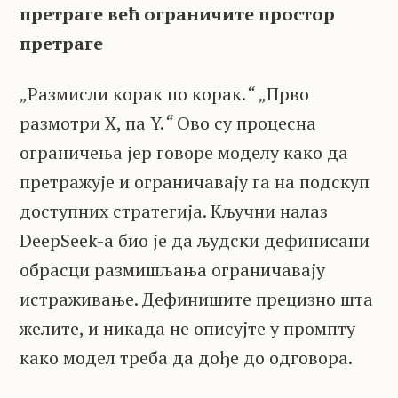
претраге већ ограничите простор
претраге
„
Размисли корак по корак.
“
„
Прво
размотри X, па Y.
“
Ово су процесна
ограничења јер говоре моделу како да
претражује и ограничавају га на подскуп
доступних стратегија. Кључни налаз
DeepSeek-а био је да људски дефинисани
обрасци размишљања ограничавају
истраживање. Дефинишите прецизно шта
желите, и никада не описујте у промпту
како модел треба да дође до одговора.