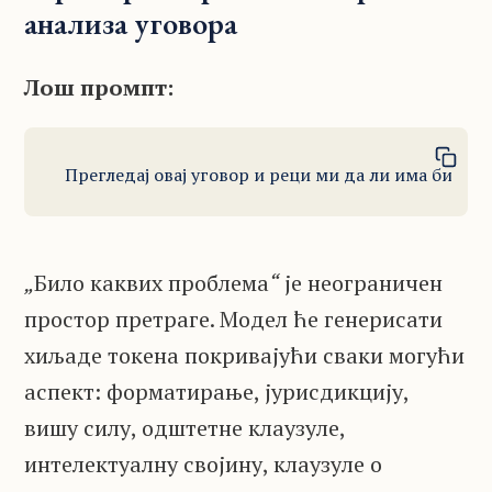
анализа уговора
Лош промпт:
Прегледај овај уговор и реци ми да ли има било 
„
Било каквих проблема
“
је неограничен
простор претраге. Модел ће генерисати
хиљаде токена покривајући сваки могући
аспект: форматирање, јурисдикцију,
вишу силу, одштетне клаузуле,
интелектуалну својину, клаузуле о