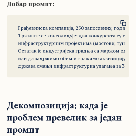
Добар промпт:
Грађевинска компанија, 250 запослених, годишњи 
Тржиште се консолидује: два конкурента су се спо
инфраструктурним пројектима (мостови, тунели) г
Остатак је индустријска градња са маржом од 5%.
или да задржимо обим и тражимо аквизицију мање
држава смањи инфраструктурна улагања за 30%?
Декомпозиција: када је
проблем превелик за један
промпт