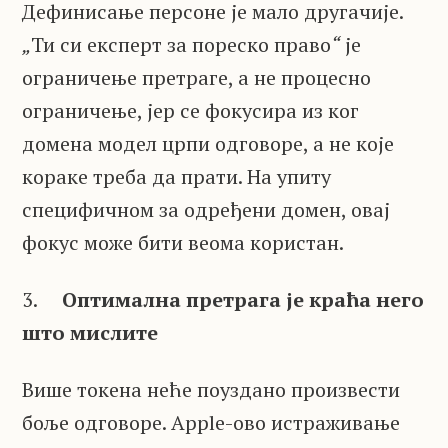
Дефинисање персоне је мало другачије.
„
Ти си експерт за пореско право
“
је
ограничење претраге, а не процесно
ограничење, јер се фокусира из ког
домена модел црпи одговоре, а не које
кораке треба да прати. На упиту
специфичном за одређени домен, овај
фокус може бити веома користан.
3.
Оптимална претрага је краћа него
што мислите
Више токена неће поуздано произвести
боље одговоре. Apple-ово истраживање