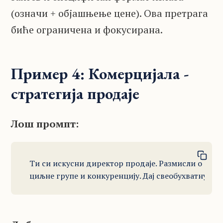
(означи + објашњење цене). Ова претрага
биће ограничена и фокусирана.
Пример 4: Комерцијала -
стратегија продаје
Лош промпт:
Ти си искусни директор продаје. Размисли о нашој 
циљне групе и конкуренцију. Дај свеобухватну ана