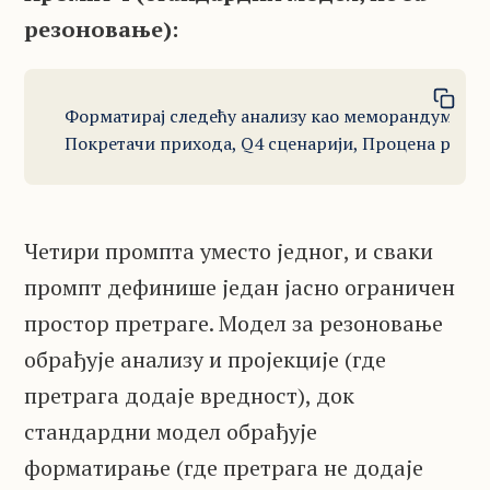
резоновање):
Форматирај следећу анализу као меморандум за уп
Покретачи прихода, Q4 сценарији, Процена ризик
Четири промпта уместо једног, и сваки
промпт дефинише један јасно ограничен
простор претраге. Модел за резоновање
обрађује анализу и пројекције (где
претрага додаје вредност), док
стандардни модел обрађује
форматирање (где претрага не додаје