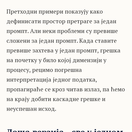
Претходни примери показују како
дефинисати простор претраге за један
промпт. Али неки проблеми су превише
сложени за један промпт. Када ставите
превише захтева у један промпт, грешка
на почетку у било којој димензији у
процесу, рецимо погрешна
интерпретација једног податка,
пропагираће се кроз читав излаз, па ћемо
на крају добити каскадне грешке и
неуспешан исход.
Лоша верзија - све у једном