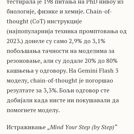
тестирала је 198 питања на PhD нивоу из
биологије, физике и хемије. Chain-of-
thought (CoT) инструкције
(најпопуларнија техника промптовања од
2023.) донеле су само 2,9% до 3,1%
побољшања тачности на моделима за
резоновање, али су додале 20% до 80%
кашњења у одговору. На Gemini Flash 3
моделу, chain-of-thought је погоршао
резултате за 3,3%. Бољи одговор сте
добијали када нисте ни покушавали да
помогнете моделу.
Истраживање
„Mind Your Step (by Step)“