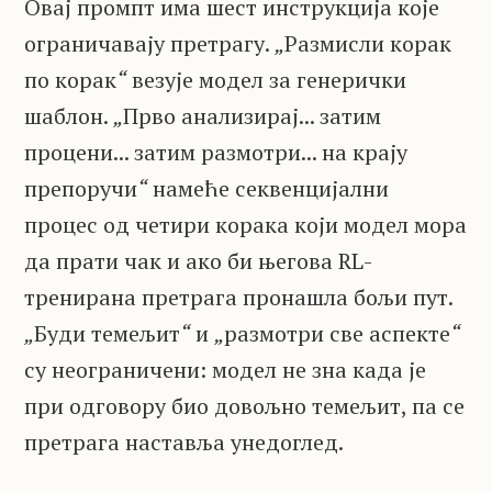
Овај промпт има шест инструкција које
ограничавају претрагу.
„
Размисли корак
по корак
“
везује модел за генерички
шаблон.
„
Прво анализирај... затим
процени... затим размотри... на крају
препоручи
“
намеће секвенцијални
процес од четири корака који модел мора
да прати чак и ако би његова RL-
тренирана претрага пронашла бољи пут.
„
Буди темељит
“
и
„
размотри све аспекте
“
су неограничени: модел не зна када је
при одговору био довољно темељит, па се
претрага наставља унедоглед.