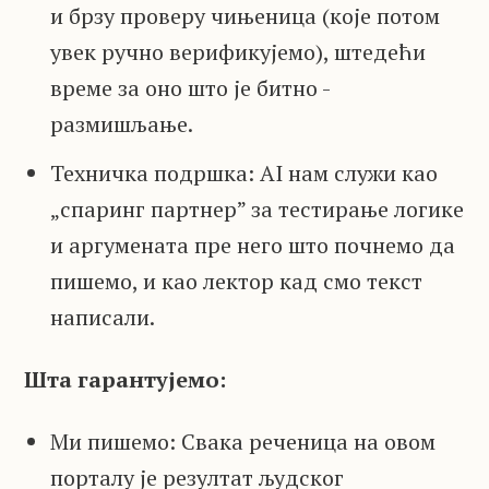
и брзу проверу чињеница (које потом
увек ручно верификујемо), штедећи
време за оно што је битно -
размишљање.
Техничка подршка: AI нам служи као
„спаринг партнер” за тестирање логике
и аргумената пре него што почнемо да
пишемо, и као лектор кад смо текст
написали.
Шта гарантујемо:
Ми пишемо: Свака реченица на овом
порталу је резултат људског