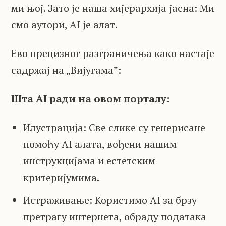
ми њој. Зато је наша хијерархија јасна: Ми
смо аутори, AI је алат.
Ево прецизног разграничења како настаје
садржај на „Вијугама”:
Шта AI ради на овом порталу:
Илустрација: Све слике су генерисане
помоћу AI алата, вођени нашим
инструкцијама и естетским
критеријумима.
Истраживање: Користимо AI за брзу
претрагу интернета, обраду података