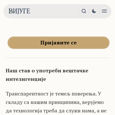
Ауторски интегритет
Пријавите се
Наш став о употреби вештачке
интелигенције
Транспарентност је темељ поверења. У
складу са нашим принципима, верујемо
да технологија треба да служи нама, а не