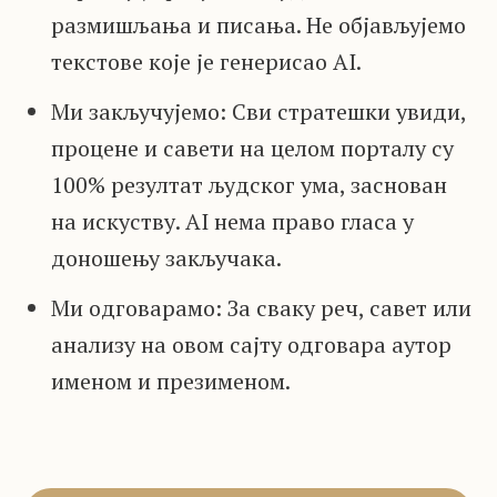
размишљања и писања. Не објављујемо
текстове које је генерисао AI.
Ми закључујемо: Сви стратешки увиди,
процене и савети на целом порталу су
100% резултат људског ума, заснован
на искуству. AI нема право гласа у
доношењу закључака.
Ми одговарамо: За сваку реч, савет или
анализу на овом сајту одговара аутор
именом и презименом.