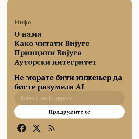
Инфо
О нама
Како читати Вијуге
Принципи Вијуга
Ауторски интегритет
Не морате бити инжењер да
бисте разумели AI
Придружите се