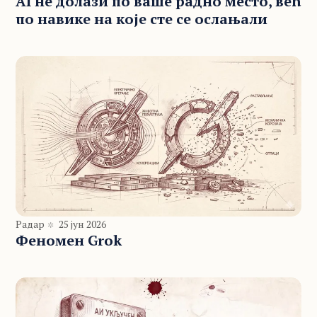
AI не долази по ваше радно место, већ
по навике на које сте се ослањали
Радар
25 јун 2026
Феномен Grok