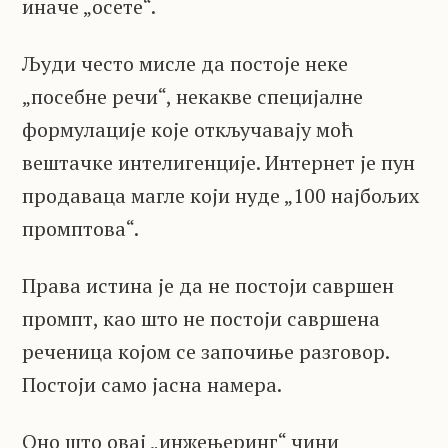
иначе „осете“.
Људи често мисле да постоје неке
„посебне речи“, некакве специјалне
формулације које откључавају моћ
вештачке интелигенције. Интернет је пун
продаваца магле који нуде „100 најбољих
промптова“.
Права истина је да не постоји савршен
промпт, као што не постоји савршена
реченица којом се започиње разговор.
Постоји само јасна намера.
Оно што овај „инжењеринг“ чини