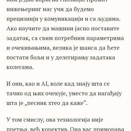
инжењеринг нас учи да будемо
прецизнији у комуникацији и са људима.
Ако научите да машини јасно поставите
задатак, са свим потребним параметрима
и очекивањима, велика је шанса да ћете
постати бољи и у делегирању задатака
колегама.
И они, као и AI, воле кад знају шта се
тачно од њих очекује, уместо да нагађају
шта је „песник хтео да каже“.
У том смислу, ова технологија није
претња, већ коректив. Она вас приморава