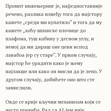
Промпт инжењеринг је, најједноставније
речено, разлика између тога да мајстору
кажете „среди ми купатило“ и тога да му
кажете „хоћу шпанске плочице до
плафона, туш кабину у десном углу, и
немој да ми дираш оне цеви испод
лавабоа јер су старе“. У првом случају,
мајстор ће урадити како је њему
најлакше или како он мисли да је лепо. У
другом случају, добићете оно што сте
замислили.
Овде се крије кључни механизам који се
често превиђа. Рад са AI-јем није