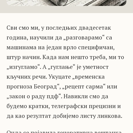
Сви смо ми, у последњих двадесетак
година, научили да „разговарамо“ са
машинама на један врло специфичан,
штур начин. Када нам нешто треба, ми то
„изгугламо“. А „гуглање“ је уметност
кључних речи. Укуцате „временска
прогноза Београд“, „рецепт сарма“ или
„закон о раду пдф“. Навикли смо да
будемо кратки, телеграфски прецизни и
да као резултат добијемо листу линкова.
Онда се појавила генеративна вештачка