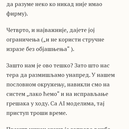
да разуме неко ко никад није имао
фирму).
Четврто, и најважније, дајете јој
ограничења („и не користи стручне
изразе без објашњења“ ).
Зашто нам је ово тешко? Зато што нас
тера да размишљамо унапред. У нашем
пословном окружењу, навикли смо на
систем „лако ћемо“ и на исправљање
грешака у ходу. Са AI моделима, тај
приступ троши време.