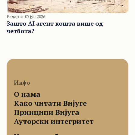
Радар
07 јун 2026
Зашто AI агент кошта више од
четбота?
Инфо
О нама
Како читати Вијуге
Принципи Вијуга
Ауторски интегритет