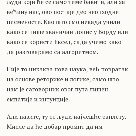
људи који ће се само тиме бавити, али за
већину нас, ово постаје део неопходне
писмености. Као што смо некада учили
како се пише званичан допис у Ворду или
како се користи Ексел, сада учимо како
да разговарамо са алгоритмом.
Није то никаква нова наука, већ повратак
на основе реторике и логике, само што
нам је саговорник овог пута лишен
емпатије и интуиције.
Али пазите, ту се људи најчешће саплету.
Мисле да ће добар промпт да им