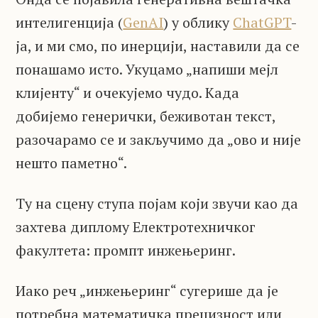
интелигенција (
GenAI
) у облику
ChatGPT
-
ја, и ми смо, по инерцији, наставили да се
понашамо исто. Укуцамо „напиши мејл
клијенту“ и очекујемо чудо. Када
добијемо генерички, беживотан текст,
разочарамо се и закључимо да „ово и није
нешто паметно“.
Ту на сцену ступа појам који звучи као да
захтева диплому Електротехничког
факултета: промпт инжењеринг.
Иако реч „инжењеринг“ сугерише да је
потребна математичка прецизност или