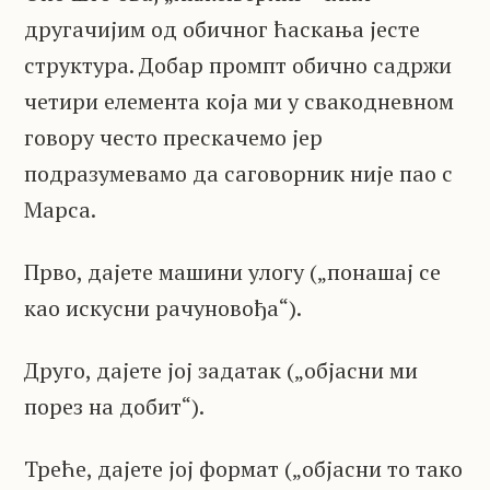
другачијим од обичног ћаскања јесте
структура. Добар промпт обично садржи
четири елемента која ми у свакодневном
говору често прескачемо јер
подразумевамо да саговорник није пао с
Марса.
Прво, дајете машини улогу („понашај се
као искусни рачуновођа“).
Друго, дајете јој задатак („објасни ми
порез на добит“).
Треће, дајете јој формат („објасни то тако