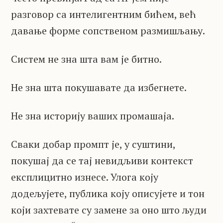
разговор са интелигентним бићем, већ
давање форме сопственом размишљању.
Систем не зна шта вам је битно.
Не зна шта покушавате да избегнете.
Не зна историју ваших промашаја.
Сваки добар промпт је, у суштини,
покушај да се тај невидљиви контекст
експлицитно изнесе. Улога коју
додељујете, публика коју описујете и тон
који захтевате су замене за оно што људи