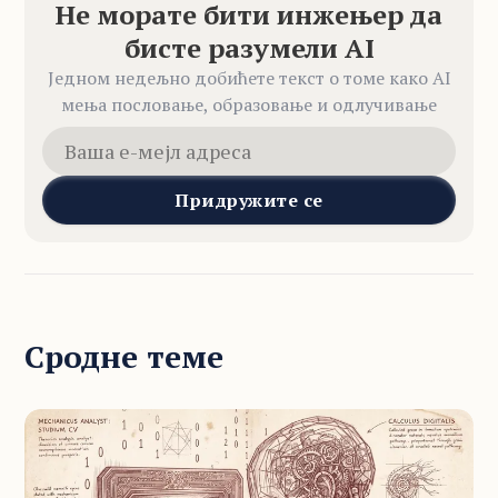
Не морате бити инжењер да
бисте разумели AI
Једном недељно добићете текст о томе како AI
мења пословање, образовање и одлучивање
Придружите се
Сродне теме