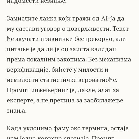
надомести незнање.
Замислите лаика који тражи од AI-ја да
му састави уговор о поверљивости. Текст
ће звучати правнички беспрекорно, али
питање је да ли је он заиста валидан
према локалним законима. Без механизма
верификације, бићете у милости и
немилости статистичке вероватноће.
Промпт инжењеринг је, дакле, алат за
експерте, а не пречица за заобилажење
знања.
Када уклонимо фаму око термина, остаје
нам једна корисна спознаја. Промпт