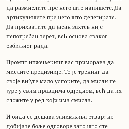
да размислите пре него што напишете. Да
артикулишете пре него што делегирате.
Да прихватите да јасан захтев није
непотребан терет, већ основа сваког
озбиљног рада.
Промпт инжењеринг вас приморава да
мислите прецизније. То је тренинг да
своје вијуге мало успорите, да мисли не
јуре у свим правцима одједном, већ да их
сложите у ред који има смисла.
И онда се дешава занимљива ствар: не
добијате боље одговоре зато што сте