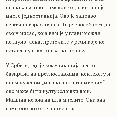
познавање програмског кода, истина је
много једноставнија. Ово је заправо
вештина изражавања. То је способност да
своју мисао, која вам је у глави можда
потпуно јасна, преточите у речи које не
остављају простор за нагађање.
У Србији, где је комуникација често
базирана на претпоставкама, контексту и
оном чувеном „ма знаш на шта мислим“,
ово може бити културолошки шок.
Машина не зна на шта мислите. Она зна
само оно што сте написали.