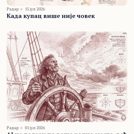
Радар
15 јул 2026
Када купац више није човек
Радар
01 јул 2026