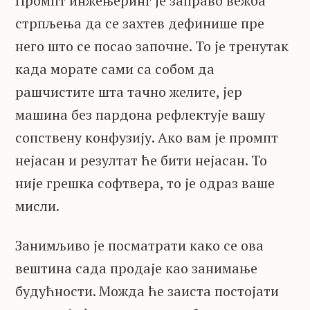
Промпт инжењеринг је заправо вежба
стрпљења да се захтев дефинише пре
него што се посао започне. То је тренутак
када морате сами са собом да
рашчистите шта тачно желите, јер
машина без пардона рефлектује вашу
сопствену конфузију. Ако вам је промпт
нејасан и резултат ће бити нејасан. То
није грешка софтвера, то је одраз ваше
мисли.
Занимљиво је посматрати како се ова
вештина сада продаје као занимање
будућности. Можда ће заиста постојати