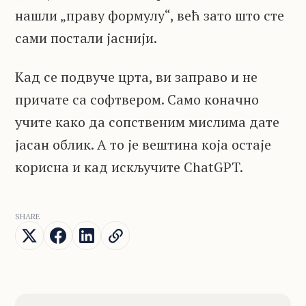
нашли „праву формулу“, већ зато што сте
сами постали јаснији.
Кад се подвуче црта, ви заправо и не
причате са софтвером. Само коначно
учите како да сопственим мислима дате
јасан облик. А то је вештина која остаје
корисна и кад искључите ChatGPT.
SHARE