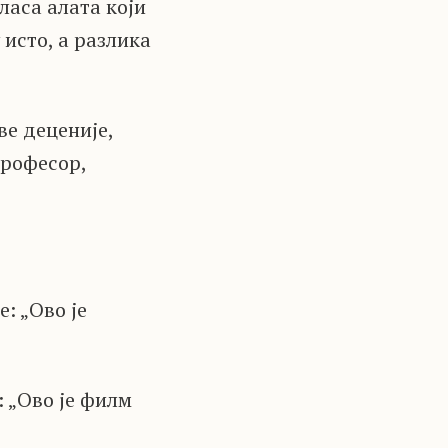
ласа алата који
 исто, а разлика
е деценије,
професор,
: „Ово је
: „Ово је филм