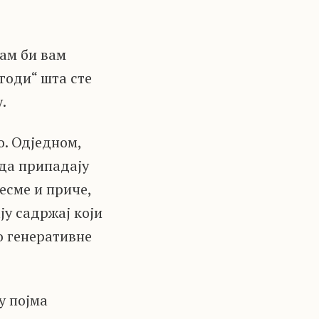
рам би вам
годи“ шта сте
.
о. Одједном,
 да припадају
есме и приче,
ју садржај који
о генеративне
у појма