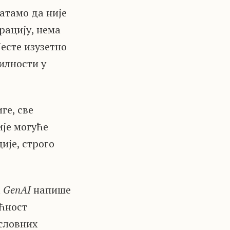
ватамо да није
рацију, нема
есте изузетно
илности у
ге, све
ије могуће
ије, строго
а
GenAI
напише
ућност
ословних