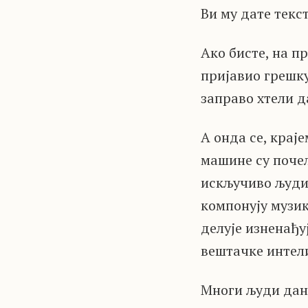
Ви му дате текст
Ако бисте, на п
пријавио грешку
заправо хтели д
А онда се, крај
машине су почел
искључиво људим
компонују музик
делује изненађу
вештачке интели
Многи људи дана