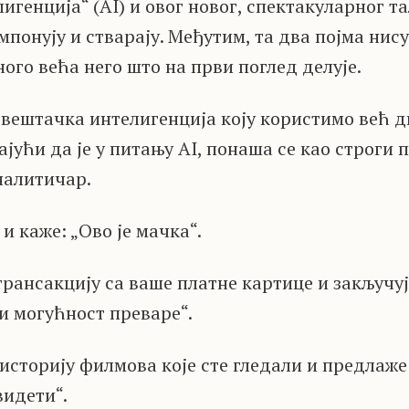
игенција“ (AI) и овог новог, спектакуларног та
мпонују и стварају. Међутим, та два појма нису
ного већа него што на први поглед делује.
ештачка интелигенција коју користимо већ дв
ајући да је у питању AI, понаша се као строги 
налитичар.
и каже: „Ово је мачка“.
рансакцију са ваше платне картице и закључује
и могућност преваре“.
историју филмова које сте гледали и предлаже
видети“.