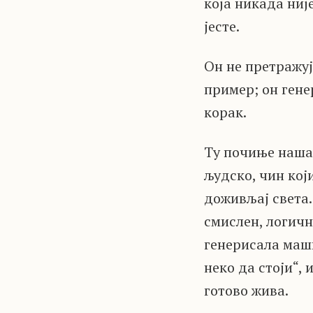
која никада није
јесте.
Он не претражуј
пример; он гене
корак.
Ту почиње наша 
људско, чин кој
доживљај света.
смислен, логично
генерисала маши
неко да стоји“,
готово жива.