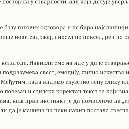
 постојала у стварности, али која делује уверљ
е базу готових одговора и не бира најсличнији
рише нови садржај, пиксел по пиксел, реч по р
нелагода. Навикли смо на идеју да је стварањ
и подразумева свест, емоцију, лично искуство
 Међутим, када видимо изузетно лепу слику и
 повезан и стилски коректан текст за који зна
на, наш први инстинкт је да помислимо да „и
 или да је машина на неки начин постала свесна