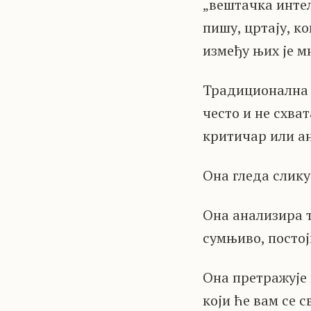
„вештачка интел
пишу, цртају, ко
између њих је м
Традиционална в
често и не схват
критичар или а
Она гледа слику 
Она анализира т
сумњиво, постој
Она претражује 
који ће вам се с