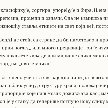
класификује, сортира, упоређује и бира. Њена 
препозна, процени и означи. Она не измишља н
изношћу ставља етикете на свет који већ посто
GenAI не стоји са стране да би паметовао и про
 први поглед, или много прецизније - он је изу
му покажете хиљаде или милионе слика мачака,
 тврдњи „ово је мачка“.
 постепено учи шта све заједно чини да нешто 
чан облик ушију, структуру крзна, положај очиј
пропорције које наш мозак доживљава као „мач
 он је у стању да генерише потпуно нову слику