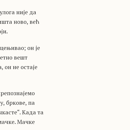
улога није да
ишта ново, већ
ји.
цењивао; он је
зетно вешт
 он не остаје
препознајемо
у, бркове, па
касте“. Када та
 мачке. Мачке