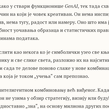
како у ствари функционише
GenAI
, тек тада сх
чин на који је човек креативан. Он нема инспи
, нема тугу, радост или намеру. Оно што има ј
бност уочавања образаца и статистичких прав
инама података.
лити као некога ко је симболички узео све књи
зику и све слике света, разложио их на најситн
 и сада те делове поново слаже у нове комбинац
 која је током „учења“ сам препознао.
 интелигентном комбиновању већ виђеног. Кад
он не узима у обзир стратегију, визију или буд
едноставно „зна“, на основу милиона других п