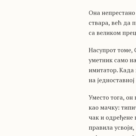
Она непрестано 
ствара, већ да 
са великом прец
Насупрот томе, 
уметник само на
имитатор. Када 
на једноставној
Уместо тога, он
као мачку: типи
чак и одређене 
правила усвоји,