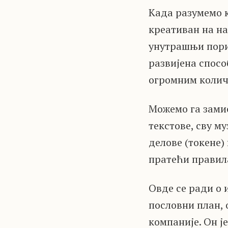
Када разумемо 
креативан на на
унутрашњи порив
развијена спосо
огромним колич
Можемо га замис
текстове, сву му
делове (токене)
пратећи правила
Овде се ради о
пословни план, 
компаније. Он ј