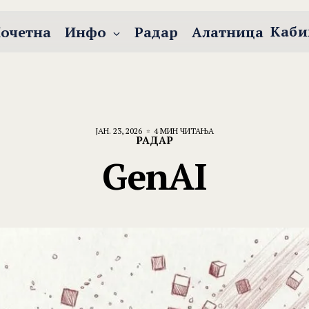
Каби
очетна
Инфо
Радар
Алатница
ЈАН. 23, 2026
4 МИН ЧИТАЊА
РАДАР
GenAI