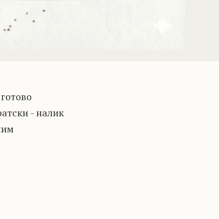
 готово
атски - налик
ним