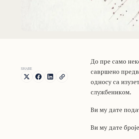
До пре само нек
SHARE
савршено предви
односу са изуз
службеником.
Ви му дате пода
Ви му дате број