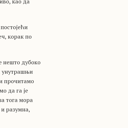
иво, као да
 постојећи
еч, корак по
е нешто дубоко
 и унутрашњи
ли прочитамо
мо да га је
за тога мора
 и разумна,