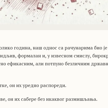
олико година, наш однос са рачунарима био је
дљив, формалан и, у извесном смислу, бирокр
етно ефикасним, али потпуно безличним држав
тке, он их уредно распореди.
еве, он их сабере без икаквог размишљања.