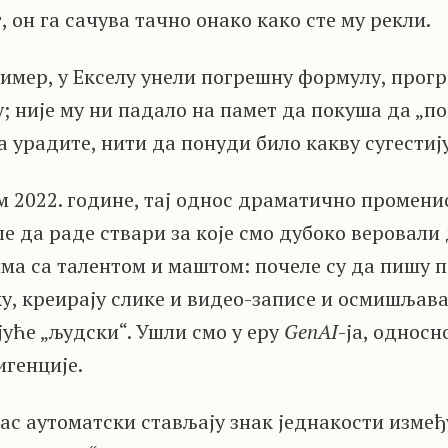
, он га сачува тачно онако како сте му рекли.
ример, у Екселу унели погрешну формулу, прог
; није му ни падало на памет да покуша да „по
а урадите, нити да понуди било какву сугестију
ем 2022. године, тај однос драматично промени
е да раде ствари за које смо дубоко веровали
а са талентом и маштом: почеле су да пишу п
у, креирају слике и видео-записе и осмишљава
јуће „људски“. Ушли смо у еру
GenAI
-ја, односн
генције.
с аутоматски стављају знак једнакости измеђ