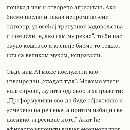
понекад чак и отворено агресивна. Ако
бисмо послали такав непромишљени
одговор, уз осећај тренутног задовољства
и помисли „е, ако сам му рекао“, то би нас
скупо коштало и касније бисмо то тешко,
или са великом муком, исправили.
Овде нам AI може послужити као
изванредан „хладан туш“. Можемо унети
наш сирови, љутити одговор и затражити:
„Преформулиши ово да буде објективно и
усмерено на решење, а притом избаци све
пасивно-агресивне ноте.“ Алат ће
ефикасно уклонити вишак емоционалног