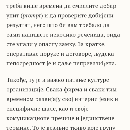
треба више времена да смислите добар
упит (
prompt
) и да проверите добијени
резултат, него што би вам требало да
сами напишете неколико реченица, онда
сте упали у опасну замку. За кратке,
оперативне поруке и договоре, људска
непосредност је и даље непревазиђена.
Такође, ту је и важно питање културе
организације. Свака фирма и сваки тим
временом развијају свој интерни језик и
специфичне шале, као и своје
комуникационе пречице и јединствене
термине. То је везивно ткиво које групу