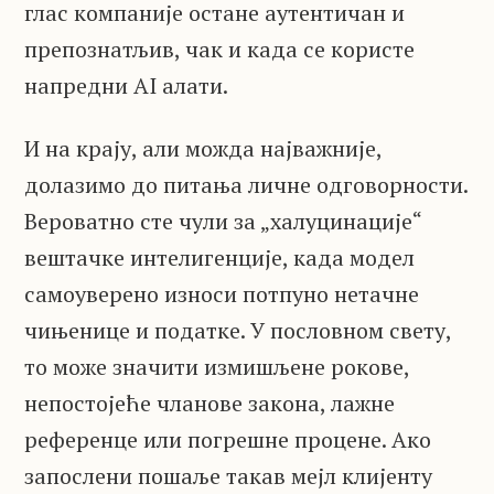
глас компаније остане аутентичан и
препознатљив, чак и када се користе
напредни AI алати.
И на крају, али можда најважније,
долазимо до питања личне одговорности.
Вероватно сте чули за „халуцинације“
вештачке интелигенције, када модел
самоуверено износи потпуно нетачне
чињенице и податке. У пословном свету,
то може значити измишљене рокове,
непостојеће чланове закона, лажне
референце или погрешне процене. Ако
запослени пошаље такав мејл клијенту