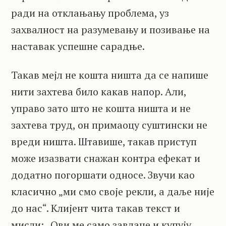
ради на отклањању проблема, уз
захвалност на разумевању и позивање на
наставак успешне сарадње.
Такав мејл не кошта ништа да се напише
нити захтева било какав напор. Али,
управо зато што не кошта ништа и не
захтева труд, он примаоцу суштински не
вреди ништа. Штавише, такав приступ
може изазвати снажан контра ефекат и
додатно погоршати односе. Звучи као
класично „ми смо своје рекли, а даље није
до нас“. Клијент чита такав текст и
мисли: „Ови ме само завлаче и купују