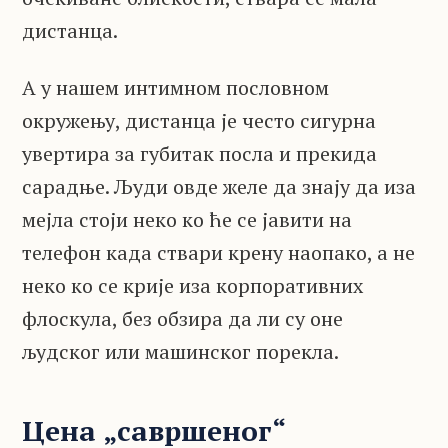
дистанца.
А у нашем интимном пословном
окружењу, дистанца је често сигурна
увертира за губитак посла и прекида
сарадње. Људи овде желе да знају да иза
мејла стоји неко ко ће се јавити на
телефон када ствари крену наопако, а не
неко ко се крије иза корпоративних
флоскула, без обзира да ли су оне
људског или машинског порекла.
Цена „савршеног“