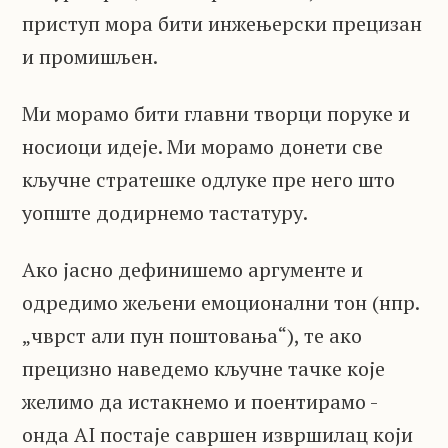
приступ мора бити инжењерски прецизан
и промишљен.
Ми морамо бити главни творци поруке и
носиоци идеје. Ми морамо донети све
кључне стратешке одлуке пре него што
уопште додирнемо тастатуру.
Ако јасно дефинишемо аргументе и
одредимо жељени емоционални тон (нпр.
„чврст али пун поштовања“), те ако
прецизно наведемо кључне тачке које
желимо да истакнемо и поентирамо -
онда AI постаје савршен извршилац који