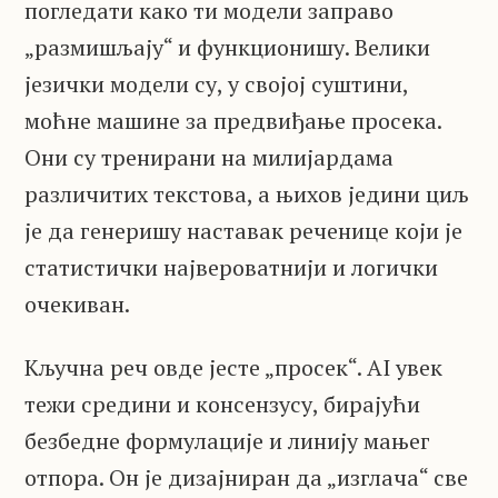
погледати како ти модели заправо
„размишљају“ и функционишу. Велики
језички модели су, у својој суштини,
моћне машине за предвиђање просека.
Они су тренирани на милијардама
различитих текстова, а њихов једини циљ
је да генеришу наставак реченице који је
статистички највероватнији и логички
очекиван.
Кључна реч овде јесте „просек“. AI увек
тежи средини и консензусу, бирајући
безбедне формулације и линију мањег
отпора. Он је дизајниран да „изглача“ све