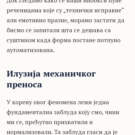
Док гледамо како се наши инбокси пуне
реченицама које су „технички исправне“
али емотивно празне, морамо застати да
бисмо се запитали шта се дешава са
суштином када форма постане потпуно
аутоматизована.
Илузија механичког
преноса
У корену овог феномена лежи једна
фундаментална заблуда коју смо, чини
ми се, прећутно прихватили и
нормализовали. Та заблуда гласи да је