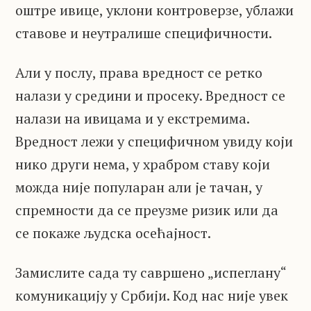
оштре ивице, уклони контроверзе, ублажи
ставове и неутралише специфичности.
Али у послу, права вредност се ретко
налази у средини и просеку. Вредност се
налази на ивицама и у екстремима.
Вредност лежи у специфичном увиду који
нико други нема, у храбром ставу који
можда није популаран али је тачан, у
спремности да се преузме ризик или да
се покаже људска осећајност.
Замислите сада ту савршено „испеглану“
комуникацију у Србији. Код нас није увек