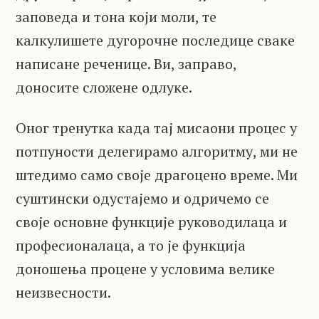
заповеда и тона који моли, те
калкулишете дугорочне последице сваке
написане реченице. Ви, заправо,
доносите сложене одлуке.
Оног тренутка када тај мисаони процес у
потпуности делегирамо алгоритму, ми не
штедимо само своје драгоцено време. Ми
суштински одустајемо и одричемо се
своје основне функције руководилаца и
професионалаца, а то је функција
доношења процене у условима велике
неизвесности.