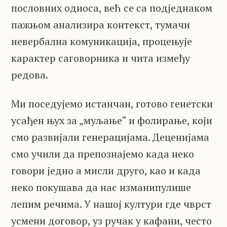
пословних односа, већ се са подједнаком
пажњом анализира контекст, тумачи
невербална комуникација, процењује
карактер саговорника и чита између
редова.
Ми поседујемо истанчан, готово генетски
усађен њух за „муљање“ и фолирање, који
смо развијали генерацијама. Деценијама
смо учили да препознајемо када неко
говори једно а мисли друго, као и када
неко покушава да нас изманипулише
лепим речима. У нашој култури где чврст
усмени договор, уз ручак у кафани, често