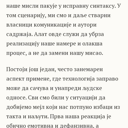
наше мисли пакује у исправну синтаксу. У
том сценарију, ми смо и даље стварни
власници комуникације и аутори
садржаја. Алат овде служи да убрза
реализацију наше намере и олакша
процес, а не да замени нашу мисао.
Постоји још један, често занемарен
аспект примене, где технологија заправо
може да сачува и унапреди људске
односе. Сви смо били у ситуацији да
добијемо мејл који нас потпуно избаци из
такта и наљути. Прва наша реакција је
обично емотивна и дефанзивна, а