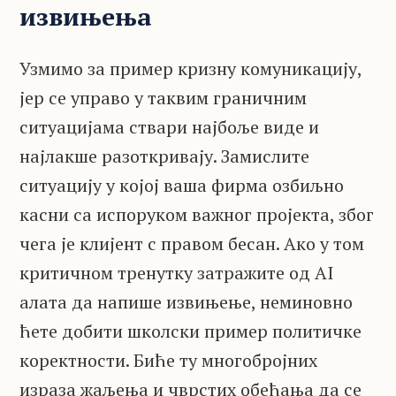
извињења
Узмимо за пример кризну комуникацију,
јер се управо у таквим граничним
ситуацијама ствари најбоље виде и
најлакше разоткривају. Замислите
ситуацију у којој ваша фирма озбиљно
касни са испоруком важног пројекта, због
чега је клијент с правом бесан. Ако у том
критичном тренутку затражите од AI
алата да напише извињење, неминовно
ћете добити школски пример политичке
коректности. Биће ту многобројних
израза жаљења и чврстих обећања да се