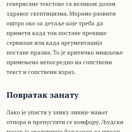
генерисане текстове са великом дозом
здравог скептицизма. Морамо развити
оштро око за детаље које треба да
примети када тон постане превише
сервилан или када аргументација
постане празна. То је критичко мишљење
примењено непосредно на сопствени
текст и сопствени израз.
Повратак занату
Лако је упасти у замку линије мањег
отпора и препустити се комфору. Људски
мозак је еволутивно баждарен да штеди