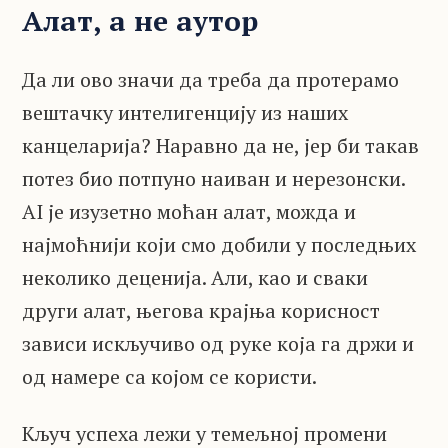
Алат, а не аутор
Да ли ово значи да треба да протерамо
вештачку интелигенцију из наших
канцеларија? Наравно да не, јер би такав
потез био потпуно наиван и нерезонски.
AI је изузетно моћан алат, можда и
најмоћнији који смо добили у последњих
неколико деценија. Али, као и сваки
други алат, његова крајња корисност
зависи искључиво од руке која га држи и
од намере са којом се користи.
Кључ успеха лежи у темељној промени