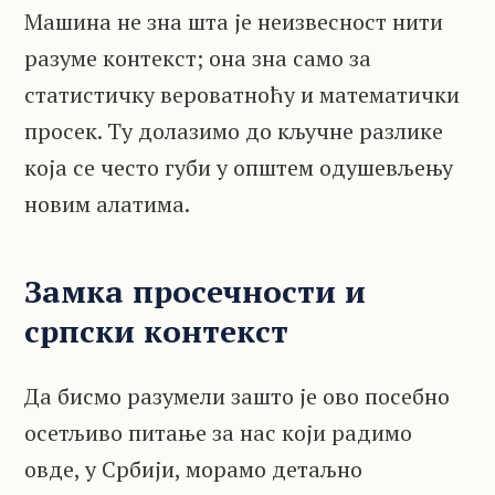
Машина не зна шта је неизвесност нити
разуме контекст; она зна само за
статистичку вероватноћу и математички
просек. Ту долазимо до кључне разлике
која се често губи у општем одушевљењу
новим алатима.
Замка просечности и
српски контекст
Да бисмо разумели зашто је ово посебно
осетљиво питање за нас који радимо
овде, у Србији, морамо детаљно