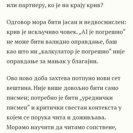
или партнеру, ко је на крају крив?
Одговор мора бити јасан и недвосмислен:
крив је искључиво човек. „AI је погрешио“
не може бити валидно оправдање, баш
као што ни „калкулатор је погрешио“ није
оправдање за мањак у благајни.
Ово ново доба захтева потпуно нови сет
вештина. Није више довољно бити само
писмен; потребно је бити „уреднички
писмен“ и критички свестан контекста у
којем се порука чита и доживљава.
Морамо научити да читамо сопствене,