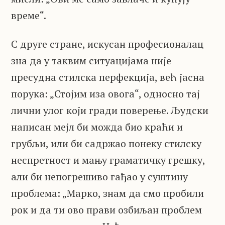
време“.
С друге стране, искусан професионалац
зна да у таквим ситуацијама није
пресудна стилска перфекција, већ јасна
порука: „Стојим иза овога“, односно тај
лични улог који гради поверење. Људски
написан мејл би можда био краћи и
грубљи, или би садржао понеку стилску
неспретност и мању граматичку грешку,
али би непогрешиво гађао у суштину
проблема: „Марко, знам да смо пробили
рок и да ти ово прави озбиљан проблем