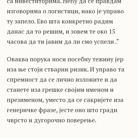
са инвеститорима. Нећу да се правдам
изговорима о логистици, иако је управо
ту запело. Ево шта конкретно радим
данас да то решим, и зовем те око 15
часова да ти јавим да ли смо успели .“
Оваква порука носи посебну тежину јер
иза ње стоји стварни ризик. И управо та
спремност да се лично изложите и да
станете иза грешке својим именом и
презименом, уместо да се сакријете иза
генеричке фразе, јесте оно што гради
чврсто и дугорочно поверење.