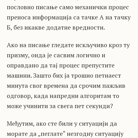
пословно писање само механички процес
преноса информација са тачке А на тачку
Б, без икакве додатне вредности.
Ако на писање гледате искључиво кроз ту
призму, онда је сасвим логично и
оправдано да тај процес препустите
машини. Зашто бих ја трошио петнаест
минута свог времена да срочим пажљив
одговор, када напредни алгоритам то
може учинити за свега пет секунди?
Међутим, ако сте били у ситуацији да
морате да „пеглате“ незгодну ситуацију