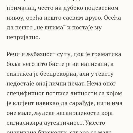
прималац, често на дубоко подсвесном
нивоу, осећа нешто сасвим друго. Осећа
да нешто „не штима“ и постаје му
непријатно.
Речи и љубазност су ту, док је граматика
боља него што бисте је ви написали, а
синтакса је беспрекорна, али у тексту
недостаје онај лични печат. Нема оног
специфичног потписа личности са којом
је клијент навикао да сарађује, нити има
оне мале, људске несавршености која
сигнализира аутентичност. Уместо
очекиване блискости, ствара се мала