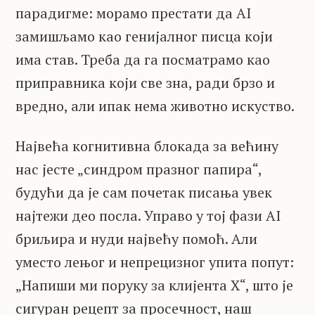
парадигме: морамо престати да AI
замишљамо као генијалног писца који
има став. Треба да га посматрамо као
приправника који све зна, ради брзо и
вредно, али ипак нема животно искуство.
Највећа когнитивна блокада за већину
нас јесте „синдром празног папира“,
будући да је сам почетак писања увек
најтежи део посла. Управо у тој фази AI
бриљира и нуди највећу помоћ. Али
уместо лењог и непрецизног упита попут:
„Напиши ми поруку за клијента X“, што је
сигуран рецепт за просечност, наш