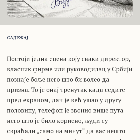
САДРЖАЈ
Постоји једна сцена коју сваки директор,
власник фирме или руководилац у Србији
познаје боље него што би волео да
призна. То је онај тренутак када седите
пред екраном, дан је већ ушао у другу
половину, телефон је звонио више пута
него што је било корисно, људи су
свраћали „само на минут“ да вас нешто