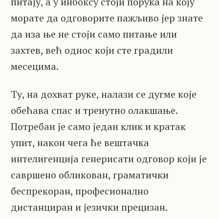
питају, а у инбоксу стоји порука на коју
морате да одговорите пажљиво јер знате
да иза ње не стоји само питање или
захтев, већ однос који сте градили
месецима.
Ту, на дохват руке, налази се дугме које
обећава спас и тренутно олакшање.
Потребан је само један клик и кратак
упит, након чега ће вештачка
интелигенција генерисати одговор који је
савршено обликован, граматички
беспрекоран, професионално
дистанциран и језички прецизан.