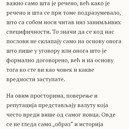
важно само шта је речено, већ како је
речено и шта се при томе подразумевало,
што са собом носи читав низ занимљивих
специфичности. То значи да се код нас
послови не склапају само на основу онога
што пише у уговору или онога што је
формално договорено, већ и на основу
тога ко сте ви као човек и какве
вредности заступате.
На овим просторима, поверење и
репутација представљају валуту која
често вреди више од самог новца. Овде
се не гледа само „образ“ и историја