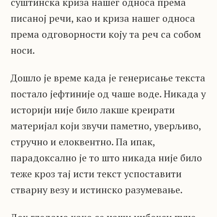
суштинска криза нашег односа према
писаној речи, као и криза нашег односа
према одговорности коју та реч са собом
носи.
Дошло је време када је генерисање текста
постало јефтиније од чаше воде. Никада у
историји није било лакше креирати
материјал који звучи паметно, уверљиво,
стручно и елоквентно. Па ипак,
парадоксално је то што никада није било
теже кроз тај исти текст успоставити
стварну везу и истинско разумевање.