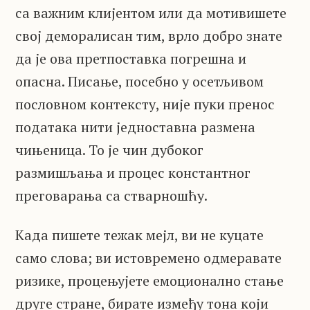
са важним клијентом или да мотивишете
свој деморалисан тим, врло добро знате
да је ова претпоставка погрешна и
опасна. Писање, посебно у осетљивом
пословном контексту, није пуки пренос
података нити једноставна размена
чињеница. То је чин дубоког
размишљања и процес константног
преговарања са стварношћу.
Када пишете тежак мејл, ви не куцате
само слова; ви истовремено одмеравате
ризике, процењујете емоционално стање
друге стране, бирате између тона који