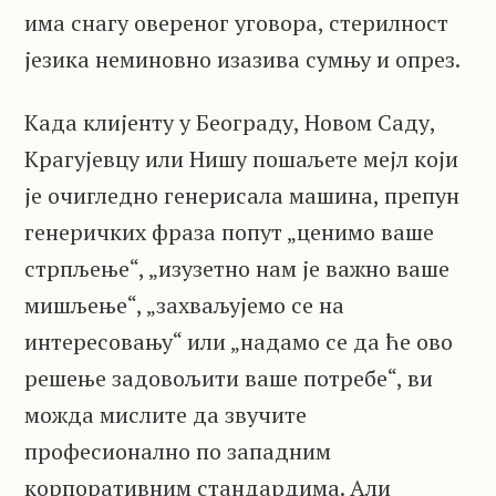
има снагу овереног уговора, стерилност
језика неминовно изазива сумњу и опрез.
Када клијенту у Београду, Новом Саду,
Крагујевцу или Нишу пошаљете мејл који
је очигледно генерисала машина, препун
генеричких фраза попут „ценимо ваше
стрпљење“, „изузетно нам је важно ваше
мишљење“, „захваљујемо се на
интересовању“ или „надамо се да ће ово
решење задовољити ваше потребе“, ви
можда мислите да звучите
професионално по западним
корпоративним стандардима. Али