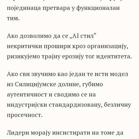
појединаца претвара у функционалан
тим.
Ако дозволимо да се „AI стил“
некритички прошири кроз организацију,
ризикујемо трајну ерозију тог идентитета.
Ако сви звучимо као један те исти модел
из Силицијумске долине, губимо
аутентичност и сводимо се на
индустријски стандардизовану, безличну
просечност.
Лидери морају инсистирати на томе да