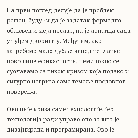
На први поглед делује да је проблем
решен, будући да је задатак формално
обављен и мејл послат, па је лоптица сада
у туђем дворишту. Међутим, ако
загребемо мало дубље испод те глатке
површине ефикасности, неминовно се
суочавамо са тихом кризом која полако и
сигурно нагриза саме темеље пословног
поверења.
Ово није криза саме технологије, јер
технологија ради управо оно за шта је
дизајнирана и програмирана. Ово је