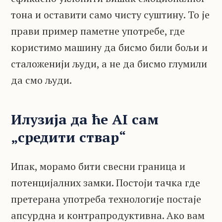
тона и оставити само чисту суштину. То је
прави пример паметне употребе, где
користимо машину да бисмо били бољи и
сталоженији људи, а не да бисмо глумили
да смо људи.
Илузија да ће AI сам
„средити ствар“
Ипак, морамо бити свесни граница и
потенцијалних замки. Постоји тачка где
претерана употреба технологије постаје
апсурдна и контрапродуктивна. Ако вам