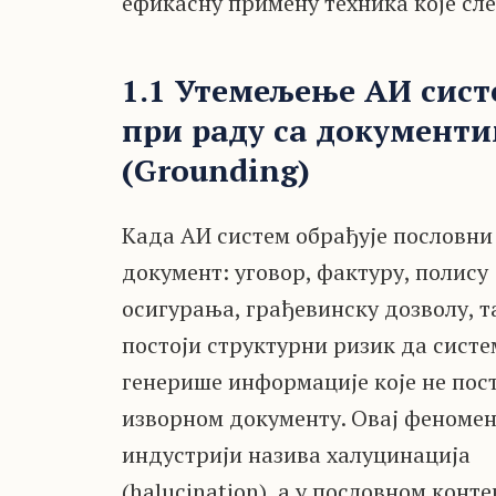
ефикасну примену техника које сле
1.1 Утемељење АИ сис
при раду са документ
(Grounding)
Када АИ систем обрађује пословни
документ: уговор, фактуру, полису
осигурања, грађевинску дозволу, т
постоји структурни ризик да систе
генерише информације које не пост
изворном документу. Овај феномен
индустрији назива халуцинација
(halucination), а у пословном конте