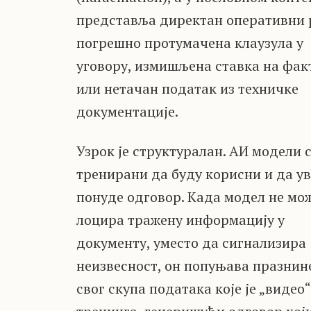
представља директан оперативни 
погрешно протумачена клаузула у
уговору, измишљена ставка на фак
или нетачан податак из техничке
документације.
Узрок је структуралан. АИ модели 
тренирани да буду корисни и да у
понуде одговор. Када модел не мо
лоцира тражену информацију у
документу, уместо да сигнализира
неизвесност, он попуњава празнин
свог скупа података које је „видео“