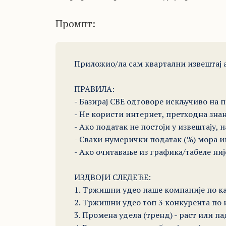
Промпт:
Приложио/ла сам квартални извештај а
ПРАВИЛА: 

- Базирај СВЕ одговоре искључиво на 
- Не користи интернет, претходна знањ
- Ако податак не постоји у извештају
- Сваки нумерички податак (%) мора им
- Ако очитавање из графика/табеле ниј
ИЗДВОЈИ СЛЕДЕЋЕ: 

1. Тржишни удео наше компаније по кат
2. Тржишни удео топ 3 конкурента по и
3. Промена удела (тренд) - раст или п