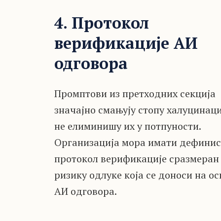
4. Протокол
верификације АИ
одговора
Промптови из претходних секција
значајно смањују стопу халуцинаци
не елиминишу их у потпуности.
Организација мора имати дефини
протокол верификације сразмеран
ризику одлуке која се доноси на о
АИ одговора.