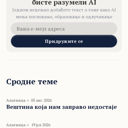
бисте разумели AI
Једном недељно добићете текст о томе како AI
мења пословање, образовање и одлучивање
Придружите се
Сродне теме
Алатница
05 авг. 2026
Вештина која нам заправо недостаје
Алатница
19 јул 2026