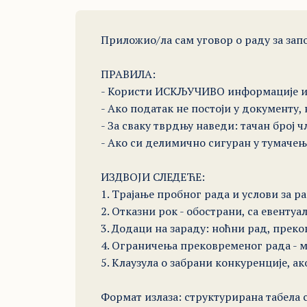
Приложио/ла сам уговор о раду за зап
ПРАВИЛА: 

- Користи ИСКЉУЧИВО информације из 
- Ако податак не постоји у документу
- За сваку тврдњу наведи: тачан број чл
- Ако си делимично сигуран у тумачењ
ИЗДВОЈИ СЛЕДЕЋЕ: 

1. Трајање пробног рада и услови за р
2. Отказни рок - обострани, са евентуа
3. Додаци на зараду: ноћни рад, прек
4. Ограничења прековременог рада - м
5. Клаузула о забрани конкуренције, ако 