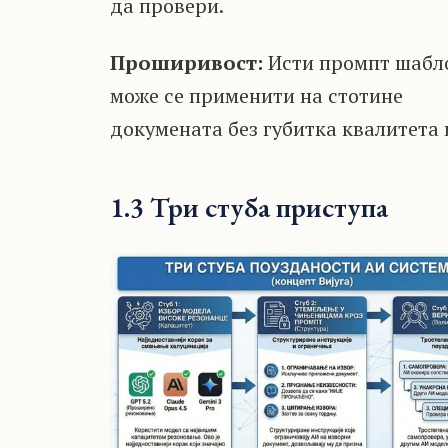
да провери.
Проширивост:
Исти промпт шабл
може се применити на стотине
докумената без губитка квалитета 
1.3 Три стуба приступа