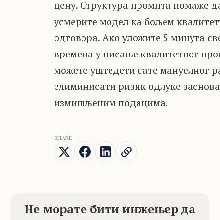
цену. Структура промпта помаже д
усмерите модел ка бољем квалитет
одговора. Ако уложите 5 минута св
времена у писање квалитетног про
можете уштедети сате мануелног р
елиминисати ризик одлуке заснова
измишљеним подацима.
SHARE
Не морате бити инжењер да