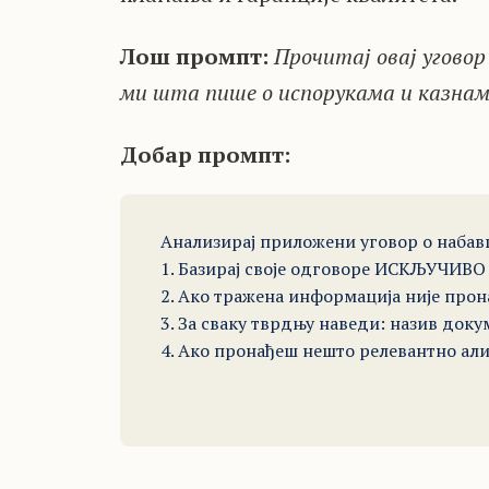
Лoш промпт:
Прочитај овај уговор
ми шта пише о испорукама и казнам
Добар промпт:
Анализирај приложени уговор о набавц
1. Базирај своје одговоре ИСКЉУЧИВО 
2. Ако тражена информација није прон
3. За сваку тврдњу наведи: назив докуме
4. Ако пронађеш нешто релевантно али