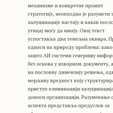
механизме и конкретне промпт
стратегије, неопходно је разумети
халуцинације настају и какав посл
утицај могу да имају. Овај текст
успоставља два темељна оквира. П
односи на природу проблема: како
зашто АИ системи генеришу инфор
без основа у изворном документу, 
на пословну димензију решења, од
мерљиву вредност коју структурир
приступ елиминацији халуцинациј
доноси организацији. Разумевање 
аспекта представља предуслов за