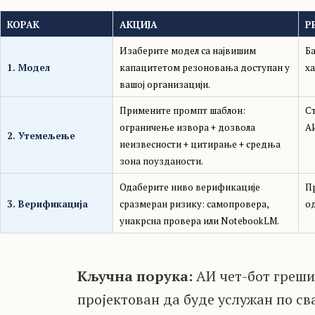
КОРАК
АКЦИЈА
Р
Изаберите модел са највишим
Б
1. Модел
капацитетом резоновања доступан у
х
вашој организацији.
Примените промпт шаблон:
С
ограничење извора + дозвола
А
2. Утемељење
неизвесности + цитирање + средња
зона поузданости.
Одаберите ниво верификације
П
3. Верификација
сразмеран ризику: самопровера,
о
унакрсна провера или NotebookLM.
Кључна порука:
АИ чет-бот греши 
пројектован да буде услужан по св