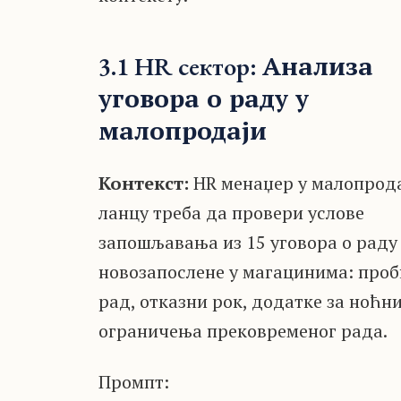
Анализа
3.1 HR сектор:
уговора о раду у
малопродаји
Контекст:
HR менаџер у малопрод
ланцу треба да провери услове
запошљавања из 15 уговора о раду
новозапослене у магацинима: про
рад, отказни рок, додатке за ноћн
ограничења прековременог рада.
Промпт: