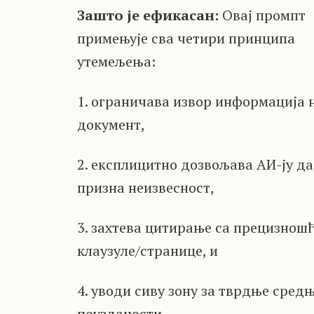
Зашто је ефикасан:
Овај промпт
примењује сва четири принципа
утемељења:
1. ограничава извор информација 
документ,
2. експлицитно дозвољава АИ-ју да
призна неизвесност,
3. захтева цитирање са прецизнош
клаузуле/странице, и
4. уводи сиву зону за тврдње сред
поузданости.