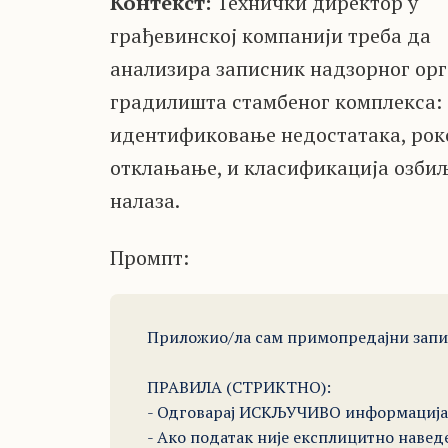
Контекст:
Технички директор у
грађевинској компанији треба да
анализира записник надзорног орг
градилишта стамбеног комплекса:
идентификовање недостатака, рок
отклањање, и класификација озби
налаза.
Промпт:
Приложио/ла сам примопредајни запис
ПРАВИЛА (СТРИКТНО): 

- Одговарај ИСКЉУЧИВО информацијама
- Ако податак није експлицитно навед