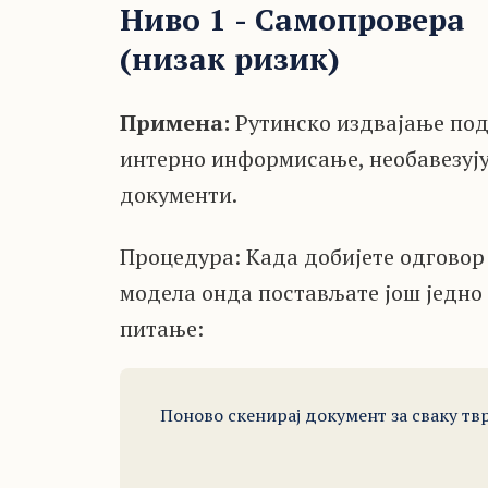
Ниво 1 - Самопровера
(низак ризик)
Примена:
Рутинско издвајање под
интерно информисање, необавезуј
документи.
Процедура: Када добијете одговор
модела онда постављате још једно
питање:
Поново скенирај документ за сваку твр