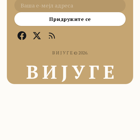
Придружите се
В И Ј У Г Е © 2026.
В И Ј У Г Е