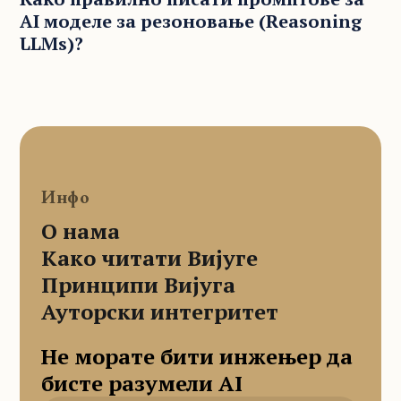
AI моделе за резоновање (Reasoning
LLMs)?
Инфо
О нама
Како читати Вијуге
Принципи Вијуга
Ауторски интегритет
Не морате бити инжењер да
бисте разумели AI