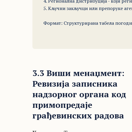
4. Регионална дистрибуција - који реги
5. Кључни закључци или препоруке агенц
Формат: Структурирана табела погодна 
3.3 Виши менаџмент:
Ревизија записника
надзорног органа код
примопредаје
грађевинских радова