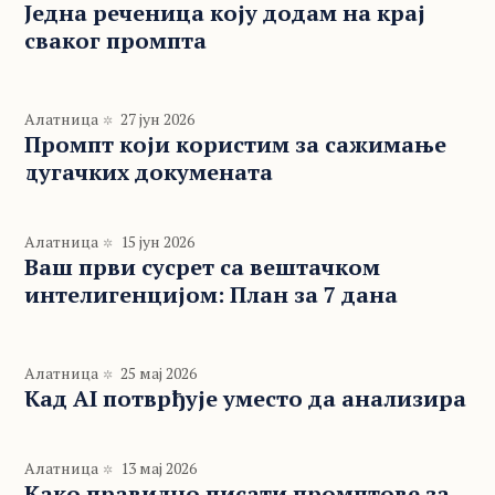
Једна реченица коју додам на крај
сваког промпта
Алатница
27 јун 2026
Промпт који користим за сажимање
дугачких докумената
Алатница
15 јун 2026
Ваш први сусрет са вештачком
интелигенцијом: План за 7 дана
Алатница
25 мај 2026
Кад AI потврђује уместо да анализира
Алатница
13 мај 2026
Како правилно писати промптове за