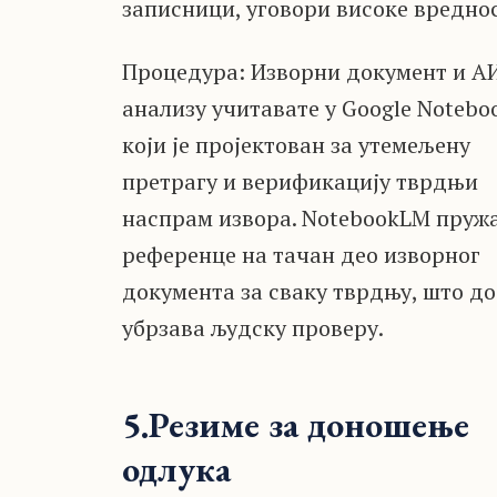
записници, уговори високе вредно
Процедура: Изворни документ и А
анализу учитавате у Google Notebo
који је пројектован за утемељену
претрагу и верификацију тврдњи
наспрам извора. NotebookLM пруж
референце на тачан део изворног
документа за сваку тврдњу, што д
убрзава људску проверу.
5.Резиме за доношење
одлука