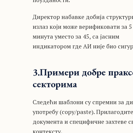
Директор набавке добија структу
излаз који може верификовати за 5
минута уместо за 45, са јасним
индикатором где АИ није био сигур
3.Примери добре пракс
секторима
Следећи шаблони су спремни за д
употребу (copy/paste). Прилагодит
документа и специфичне захтеве с
контексту.