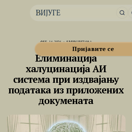
ФЕБ. 14, 2026
8 МИН ЧИТАЊА
АЛАТНИЦА
Пријавите се
Елиминација
халуцинација АИ
система при издвајању
података из приложених
докумената