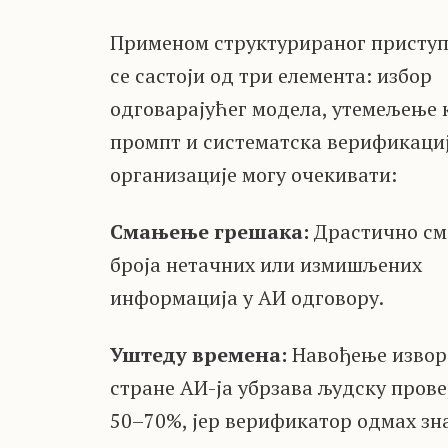
Применом структурираног приступ
се састоји од три елемента: избор
одговарајућег модела, утемељење 
промпт и систематска верификациј
организације могу очекивати:
Смањење грешака:
Драстично с
броја нетачних или измишљених
информација у АИ одговору.
Уштеду времена:
Навођење извор
стране АИ-ја убрзава људску прове
50–70%, јер верификатор одмах зн