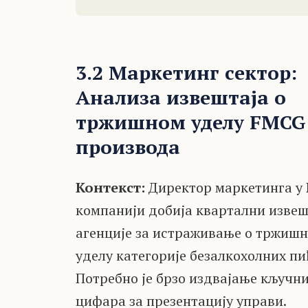
3.2 Маркетинг сектор:
Анализа извештаја о
тржишном уделу FMCG
производа
Контекст:
Директор маркетинга у
компанији добија квартални извеш
агенције за истраживање о тржиш
уделу категорије безалкохолних пи
Потребно је брзо издвајање кључн
цифара за презентацију управи.