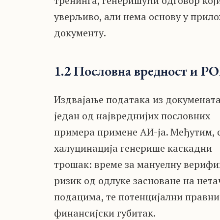
тренинга, генеришући одговор кој
уверљиво, али нема основу у прил
документу.
1.2 Пословна вредност и Р
Издвајање података из докумената
један од највреднијих пословних
примера примене АИ-ја. Међутим, 
халуцинација генерише каскадни
трошак: време за мануелну верифи
ризик од одлуке засноване на нет
подацима, те потенцијални правни
финансијски губитак.