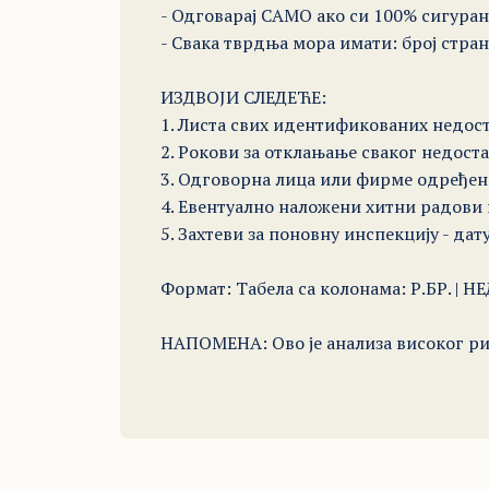
- Одговарај САМО ако си 100% сигуран
- Свака тврдња мора имати: број страни
ИЗДВОЈИ СЛЕДЕЋЕ: 

1. Листа свих идентификованих недостат
2. Рокови за отклањање сваког недостат
3. Одговорна лица или фирме одређене
4. Евентуално наложени хитни радови н
5. Захтеви за поновну инспекцију - дату
Формат: Табела са колонама: Р.БР. |
НАПОМЕНА: Ово је анализа високог риз