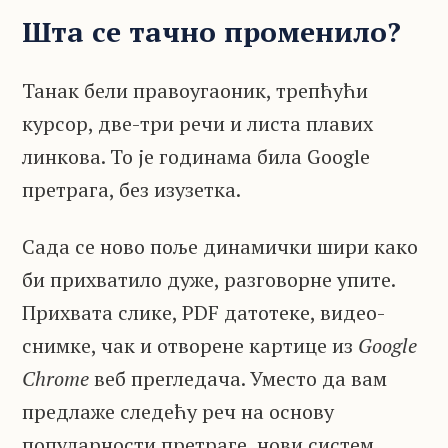
Шта се тачно променило?
Танак бели правоугаоник, трепћући
курсор, две-три речи и листа плавих
линкова. То је годинама била Google
претрага, без изузетка.
Сада се ново поље динамички шири како
би прихватило дуже, разговорне упите.
Прихвата слике, PDF датотеке, видео-
снимке, чак и отворене картице из
Google
Chrome
веб прегледача. Уместо да вам
предлаже следећу реч на основу
популарности претраге, нови систем