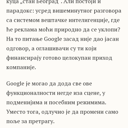
куца „стан Београд“. Али постоји и
парадокс: усред вишеминутног разговора
са системом вештачке интелигенције, где
ће реклама моћи природно да се уклопи?
На то питање Google засад није дао јасан
одговор, а оглашивачи су ти који
финансирају готово целокупан приход
компаније.
Google је могао да дода све ове
функционалности негде иза сцене, у
подменијима и посебним режимима.
Уместо тога, одлучио је да промени само
поље за претрагу.