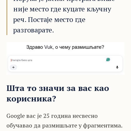
није место где куцате кључну
реч. Постаје место где
разговарате.
Шта то значи за вас као
корисника?
Google вас је 25 година несвесно
обучавао да размишљате у фрагментима.