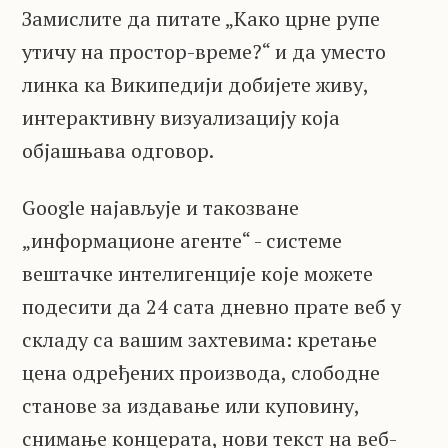
Замислите да питате „Како црне рупе
утичу на простор-време?“ и да уместо
линка ка Википедији добијете живу,
интерактивну визуализацију која
објашњава одговор.
Google најављује и такозване
„информационе агенте“ - системе
вештачке интелигенције које можете
подесити да 24 сата дневно прате веб у
складу са вашим захтевима: кретање
цена одређених производа, слободне
станове за издавање или куповину,
снимање концерата, нови текст на веб-