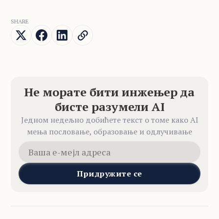
SHARE
Не морате бити инжењер да
бисте разумели AI
Једном недељно добићете текст о томе како AI
мења пословање, образовање и одлучивање
Придружите се