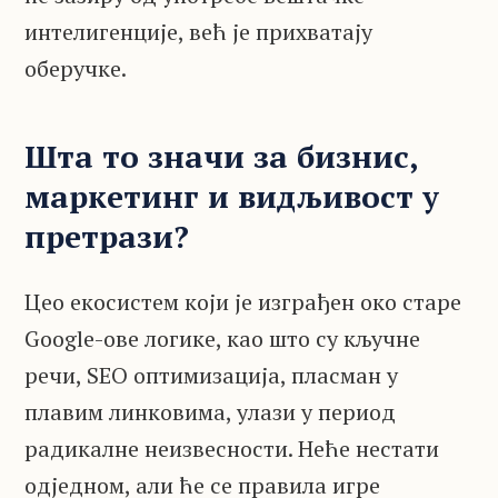
интелигенције, већ је прихватају
оберучке.
Шта то значи за бизнис,
маркетинг и видљивост у
претрази?
Цео екосистем који је изграђен око старе
Google-ове логике, као што су кључне
речи, SEO оптимизација, пласман у
плавим линковима, улази у период
радикалне неизвесности. Неће нестати
одједном, али ће се правила игре