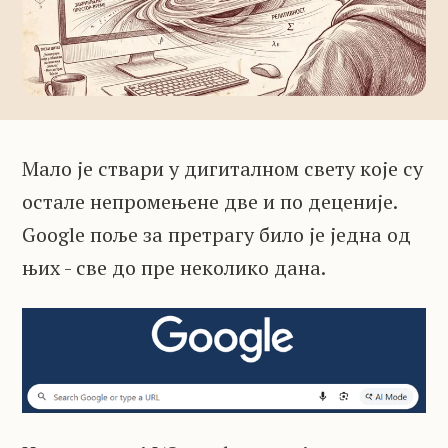
Мало је ствари у дигиталном свету које су
остале непромењене две и по деценије.
Google поље за претрагу било је једна од
њих - све до пре неколико дана.