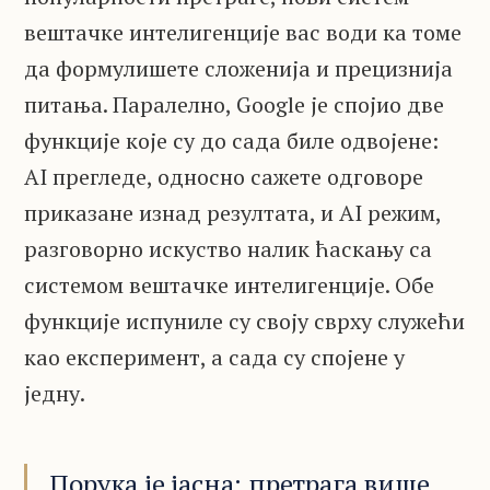
вештачке интелигенције вас води ка томе
да формулишете сложенија и прецизнија
питања. Паралелно, Google је спојио две
функције које су до сада биле одвојене:
AI прегледе, односно сажете одговоре
приказане изнад резултата, и AI режим,
разговорно искуство налик ћаскању са
системом вештачке интелигенције. Обе
функције испуниле су своју сврху служећи
као експеримент, а сада су спојене у
једну.
Порука је јасна: претрага више