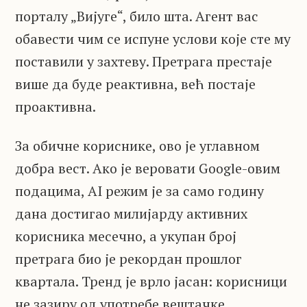
порталу „Вијуге“, било шта. Агент вас
обавести чим се испуне услови које сте му
поставили у захтеву. Претрага престаје
више да буде реактивна, већ постаје
проактивна.
За обичне кориснике, ово је углавном
добра вест. Ако је веровати Google-овим
подацима, AI режим је за само годину
дана достигао милијарду активних
корисника месечно, а укупан број
претрага био је рекордан прошлог
квартала. Тренд је врло јасан: корисници
не зазиру од употребе вештачке