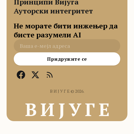
Принципи Вијуга
Ауторски интегритет
Не морате бити инжењер да
бисте разумели AI
Придружите се
В И Ј У Г Е © 2026.
В И Ј У Г Е