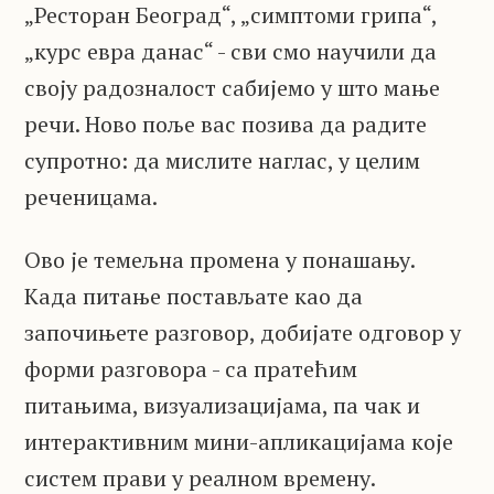
„Ресторан Београд“, „симптоми грипа“,
„курс евра данас“ - сви смо научили да
своју радозналост сабијемо у што мање
речи. Ново поље вас позива да радите
супротно: да мислите наглас, у целим
реченицама.
Ово је темељна промена у понашању.
Када питање постављате као да
започињете разговор, добијате одговор у
форми разговора - са пратећим
питањима, визуализацијама, па чак и
интерактивним мини-апликацијама које
систем прави у реалном времену.