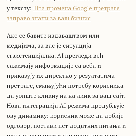
у тексту:
Шта промена Google претраге
заправо значи за ваш бизнис
Ако се бавите издаваштвом или
медијима, за вас је ситуација
егзистенцијална. AI прегледи већ
сажимају информације са веба и
приказују их директно у резултатима
претраге, смањујући потребу корисника
да уопште кликну на на линк за ваш сајт.
Нова интеграција AI режима продубљује
ову динамику: корисник може да добије
одговор, постави пет додатних питања и
никада не напусти страницу претраге.