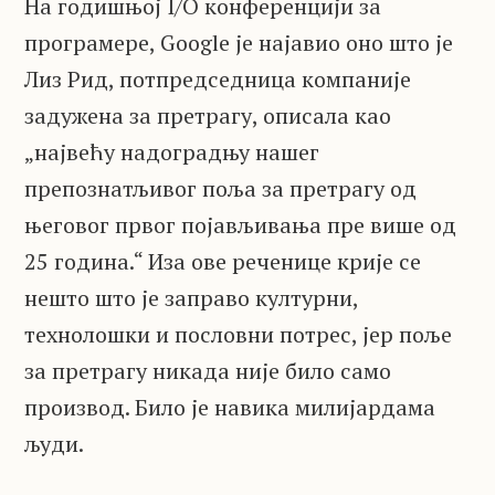
На годишњој I/O конференцији за
програмере, Google је најавио оно што је
Лиз Рид, потпредседница компаније
задужена за претрагу, описала као
„највећу надоградњу нашег
препознатљивог поља за претрагу од
његовог првог појављивања пре више од
25 година.“ Иза ове реченице крије се
нешто што је заправо културни,
технолошки и пословни потрес, јер поље
за претрагу никада није било само
производ. Било је навика милијардама
људи.