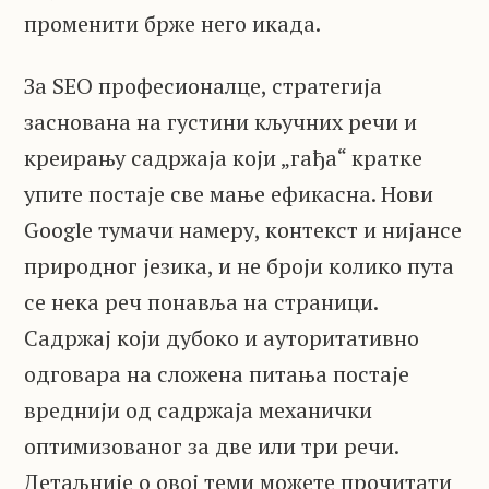
променити брже него икада.
За SEO професионалце, стратегија
заснована на густини кључних речи и
креирању садржаја који „гађа“ кратке
упите постаје све мање ефикасна. Нови
Google тумачи намеру, контекст и нијансе
природног језика, и не броји колико пута
се нека реч понавља на страници.
Садржај који дубоко и ауторитативно
одговара на сложена питања постаје
вреднији од садржаја механички
оптимизованог за две или три речи.
Детаљније о овој теми можете прочитати