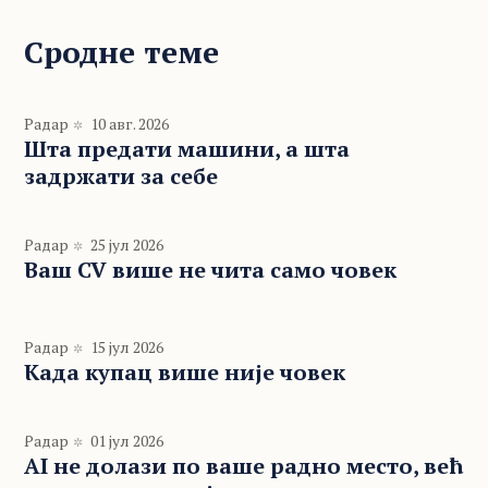
Сродне теме
Радар
10 авг. 2026
Шта предати машини, а шта
задржати за себе
Радар
25 јул 2026
Ваш CV више не чита само човек
Радар
15 јул 2026
Када купац више није човек
Радар
01 јул 2026
AI не долази по ваше радно место, већ