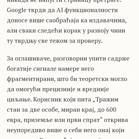
Google тврди да AI функционалности
доносе више саобраћаја ка издавачима,
али сваки следећи корак у развоју чини
ту тврдњу све тежом за проверу.
За оглашиваче, разговорни упити садрже
богатије сигнале намере него
фрагментирани, што би теоретски могло
да омогући прецизније и вредније
циљање. Корисник који пита „Тражим
стан за две особе, миран крај, до 600
евра, приземље или први спрат“ открива
неупоредиво више о себи него онај који