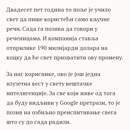
Двадесет пет година то поље је учило
свет да пише користећи само кључне
речи. Сада га позива да говори у
реченицама. И компанија ставља
отприлике 190 милијарди долара на
коцку да ће свет прихватити ову промену.
За нас кориснике, ово је још једна
изузетна вест у свету вештачке
интелигенције. За све који живе од тога
да буду видљиви у Google претрази, то је
позив на озбиљно преиспитивање свега
што су до сада радили.