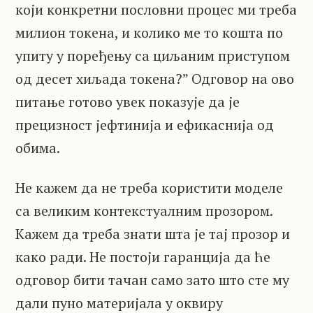
који конкретни пословни процес ми треба
милион токена, и колико ме то кошта по
упиту у поређењу са циљаним приступом
од десет хиљада токена?” Одговор на ово
питање готово увек показује да је
прецизност јефтинија и ефикаснија од
обима.
Не кажем да не треба користити моделе
са великим контекстуалним прозором.
Кажем да треба знати шта је тај прозор и
како ради. Не постоји гаранција да ће
одговор бити тачан само зато што сте му
дали пуно материјала у оквиру