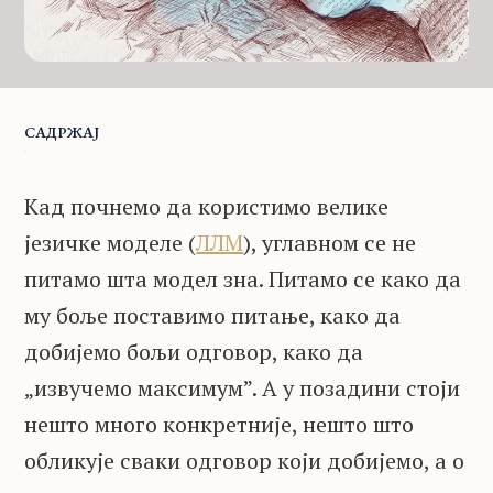
САДРЖАЈ
Кад почнемо да користимо велике
језичке моделе (
ЛЛМ
), углавном се не
питамо шта модел зна. Питамо се како да
му боље поставимо питање, како да
добијемо бољи одговор, како да
„извучемо максимум”. А у позадини стоји
нешто много конкретније, нешто што
обликује сваки одговор који добијемо, а о