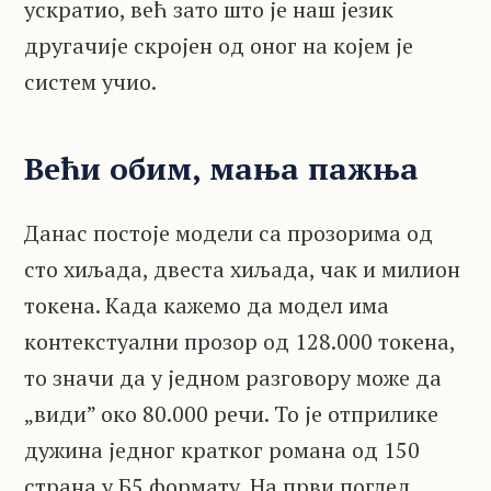
ускратио, већ зато што је наш језик
другачије скројен од оног на којем је
систем учио.
Већи обим, мања пажња
Данас постоје модели са прозорима од
сто хиљада, двеста хиљада, чак и милион
токена. Када кажемо да модел има
контекстуални прозор од 128.000 токена,
то значи да у једном разговору може да
„види” око 80.000 речи. То је отприлике
дужина једног кратког романа од 150
страна у Б5 формату. На први поглед,