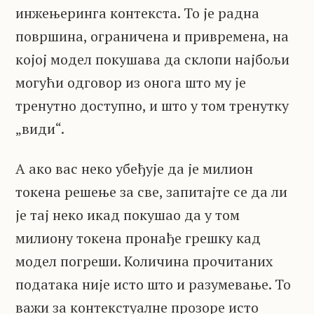
инжењеринга контекста. То је радна
површина, ограничена и привремена, на
којој модел покушава да склопи најбољи
могући одговор из онога што му је
тренутно доступно, и што у том тренутку
„види“.
А ако вас неко убеђује да је милион
токена решење за све, запитајте се да ли
је тај неко икад покушао да у том
милиону токена пронађе грешку кад
модел погреши. Количина прочитаних
података није исто што и разумевање. То
важи за контекстуалне прозоре исто