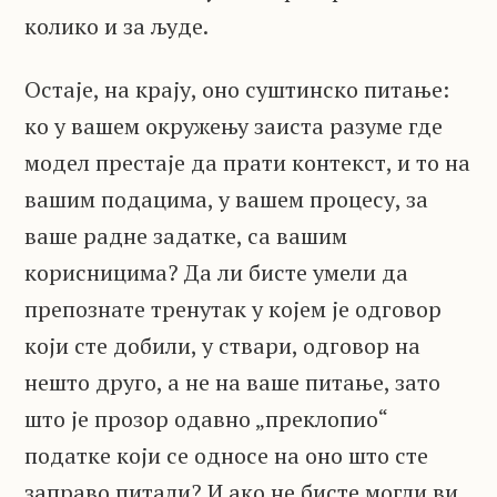
колико и за људе.
Остаје, на крају, оно суштинско питање:
ко у вашем окружењу заиста разуме где
модел престаје да прати контекст, и то на
вашим подацима, у вашем процесу, за
ваше радне задатке, са вашим
корисницима? Да ли бисте умели да
препознате тренутак у којем је одговор
који сте добили, у ствари, одговор на
нешто друго, а не на ваше питање, зато
што је прозор одавно „преклопио“
податке који се односе на оно што сте
заправо питали? И ако не бисте могли ви,