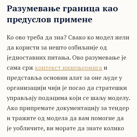
Разумевање граница као
предуслов примене
Ко ово треба да зна? Свако ко модел жели
да користи за нешто озбиљније од
једноставних питања. Ово разумевање је
сама срж
контекст инжењеринга
и
представља основни алат за оне људе у
организацији чији је посао да стратешки
управљају подацима који се шаљу моделу.
Ако припремате документацију за тендер
и тражите од модела да вам помогне да
је уобличите, ви морате да знате колико