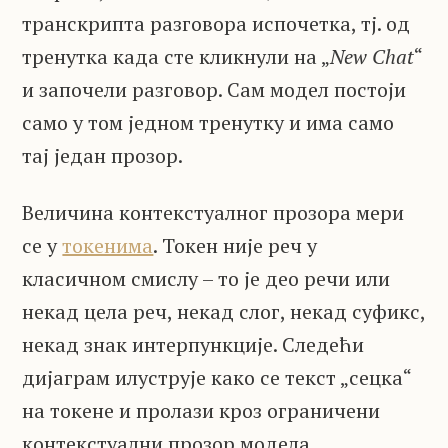
транскрипта разговора испочетка, тј. од
тренутка када сте кликнули на „
New Chat
“
и започели разговор. Сам модел постоји
само у том једном тренутку и има само
тај један прозор.
Величина контекстуалног прозора мери
се у
токенима
. Токен није реч у
класичном смислу – то је део речи или
некад цела реч, некад слог, некад суфикс,
некад знак интерпункције. Следећи
дијаграм илуструје како се текст „сецка“
на токене и пролази кроз ограничени
контекстуални прозор модела.