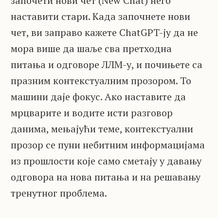
започети нови чет (New Chat) него
наставити стари. Када започнете нови
чет, ви заправо кажете ChatGPT-ју да не
мора више да шаље сва претходна
питања и одговоре ЛЛМ-у, и почињете са
празним контекстуалним прозором. То
машини даје фокус. Ако наставите да
мрцварите и водите исти разговор
данима, мењајући теме, контекстуални
прозор се пуни небитним информацијама
из прошлости које само сметају у давању
одговора на нова питања и на решавању
тренутног проблема.