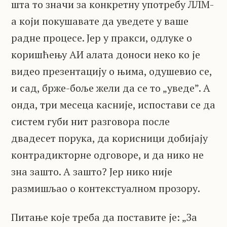
шта то значи за конкретну употребу ЛЛМ-
а који покушавате да уведете у ваше
радне процесе. Јер у пракси, одлуке о
коришћењу АИ алата доноси неко ко је
видео презентацију о њима, одушевио се,
и сад, брже-боље жели да се то „уведе”. А
онда, три месеца касније, испостави се да
систем губи нит разговора после
двадесет порука, да корисници добијају
контрадикторне одговоре, и да нико не
зна зашто. А зашто? Јер нико није
размишљао о контекстуалном прозору.
Питање које треба да поставите је: „За