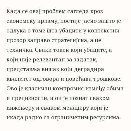
Када се овај проблем сагледа кроз
економску призму, постаје јасно зашто је
одлука о томе шта убацити у контекстни
прозор заправо стратегијска, а не
техничка. Сваки токен који убаците, а
који није релевантан за задатак,
представља вишак који деградира
квалитет одговора и повећава трошкове.
Ово је класичан компромис између обима
и прецизности, и он је познат сваком
инжењеру и сваком менаџеру који је
икада радио са ограниченим ресурсима.