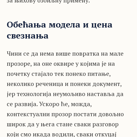
за њихову озбиљну примену.
Обећања модела и цена
свезнања
Чини се да нема више повратка на мале
прозоре, на оне оквире у којима је на
почетку стајало тек понеко питање,
неколико реченица и понеки документ,
јер технологија неумољиво наставља да
се развија. Ускоро ће, можда,
контекстуални прозор постати довољно
широк да у њега стане сваки разговор
који смо икада водили, сваки откуцај