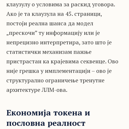
клаузулу о условима за раскид уговора.
Ако је та клаузула на 45. страници,
постоји реална шанса да модел
„прескочи” ту информацију или је
непрецизно интерпретира, зато што је
статистички механизам пажње
пристрастан ка крајевима секвенце. Ово
није грешка у имплементацији – ово је
структурално ограничење тренутне
архитектуре ЛЛМ-ова.
Економија токена и
пословна реалност