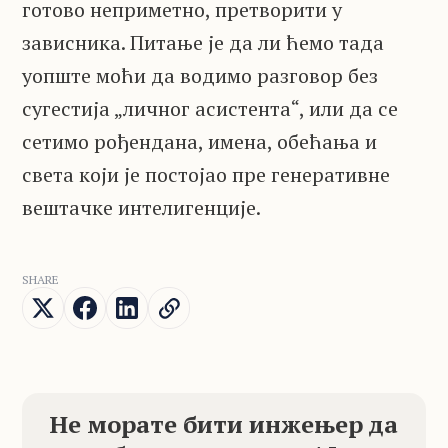
готово неприметно, претворити у
зависника. Питање је да ли ћемо тада
уопште моћи да водимо разговор без
сугестија „личног асистента“, или да се
сетимо рођендана, имена, обећања и
света који је постојао пре генеративне
вештачке интелигенције.
SHARE
Не морате бити инжењер да