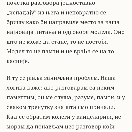
почетка разговора једноставно
„испадају” из њега и неповратно се
бришу како би направиле место за ваша
најновија питања и одговоре модела. Оно
што не може да стане, то не постоји.
Модел то не памти и не враћа се на то
касније.
И ту се јавља занимљив проблем. Наша
логика каже: ако разговарам са неким
паметним, он ме слуша, разуме, памти, и у
сваком тренутку зна шта смо причали.
Кад се обратим колеги у канцеларији, не
морам да понављам цео разговор који