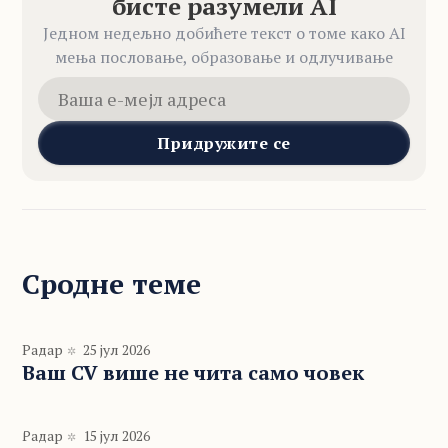
бисте разумели AI
Једном недељно добићете текст о томе како AI
мења пословање, образовање и одлучивање
Придружите се
Сродне теме
Радар
25 јул 2026
Ваш CV више не чита само човек
Радар
15 јул 2026