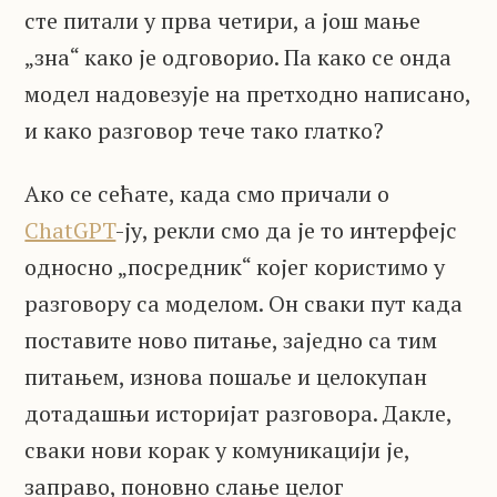
сте питали у прва четири, а још мање
„зна“ како је одговорио. Па како се онда
модел надовезује на претходно написано,
и како разговор тече тако глатко?
Ако се сећате, када смо причали о
ChatGPT
-ју, рекли смо да је то интерфејс
односно „посредник“ којег користимо у
разговору са моделом. Он сваки пут када
поставите ново питање, заједно са тим
питањем, изнова пошаље и целокупан
дотадашњи историјат разговора. Дакле,
сваки нови корак у комуникацији је,
заправо, поновно слање целог