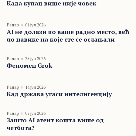
Када купац више није човек
Радар
01 јул 2026
AI не долази по ваше радно место, већ
по навике на које сте се ослањали
Радар
25 јун 2026
Феномен Grok
Радар
14 јун 2026
Кад држава угаси интелигенцију
Радар
07 јун 2026
Зашто AI агент кошта више од
четбота?