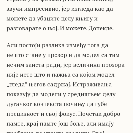
звучи импресивно, јер изгледа као да
можете да убаците целу књигу и
разговарате о њој. И можете. Донекле.
Али постоји разлика између тога да
нешто стане у прозор и да модел са тим
нечим заиста ради, јер величина прозора
није исто што и пажња са којом модел
„гледа” његов садржај. Истраживања
показују да модели у средишњем делу
дугачког контекста почињу да губе
прецизност и свој фокус. Почетак добро
памте, крај памте још боље, али имају