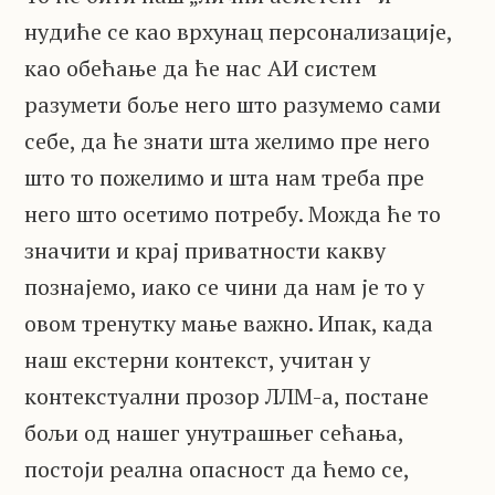
нудиће се као врхунац персонализације,
као обећање да ће нас АИ систем
разумети боље него што разумемо сами
себе, да ће знати шта желимо пре него
што то пожелимо и шта нам треба пре
него што осетимо потребу. Можда ће то
значити и крај приватности какву
познајемо, иако се чини да нам је то у
овом тренутку мање важно. Ипак, када
наш екстерни контекст, учитан у
контекстуални прозор ЛЛМ-а, постане
бољи од нашег унутрашњег сећања,
постоји реална опасност да ћемо се,