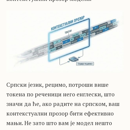
Српски језик, рецимо, потроши више
токена по реченици него енглески, што
значи да ће, ако радите на српском, ваш
контекстуални прозор бити ефективно
мањи. Не зато што вам је модел нешто