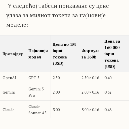
У следећој табели приказане су цене
улаза за милион токена за најновије
моделе:
Цена за
Цена по 1M
160
.000
Најновији
input
Формула
Провајдер
input
модел
токена
за 160k
токена
(USD)
(USD)
OpenAI
GPT‑5
2.50
2.50 × 0.16
0.40
Gemini 3
Gemini
2.00
2.00 × 0.16
0.32
Pro
Claude
Claude
3.00
3.00 × 0.16
0.48
Sonnet 4.5