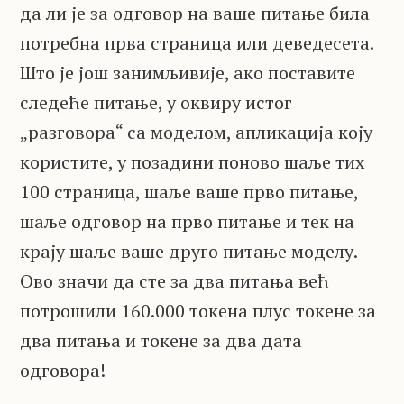
да ли је за одговор на ваше питање била
потребна прва страница или деведесета.
Што је још занимљивије, ако поставите
следеће питање, у оквиру истог
„разговора“ са моделом, апликација коју
користите, у позадини поново шаље тих
100 страница, шаље ваше прво питање,
шаље одговор на прво питање и тек на
крају шаље ваше друго питање моделу.
Ово значи да сте за два питања већ
потрошили 160.000 токена плус токене за
два питања и токене за два дата
одговора!