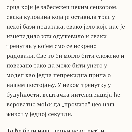
срца који је забележен неким сензором,
свака куповина која је оставила траг у
некој бази података, свако јело које нас је
изненадило или одушевило и сваки
тренутак у којем смо се искрено
радовали. Све то би могло бити сложено и
повезано тако да може бити унето у
модел као једна непрекидна прича о
нашем постојању. У неком тренутку у
будућности, вештачка интелигенција ће
вероватно моћи да „прочита” цео наш
живот у једној секунди.
То ће бити наш „лични асистент” и