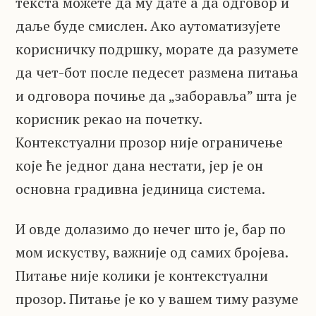
текста можете да му дате а да одговор и
даље буде смислен. Ако аутоматизујете
корисничку подршку, морате да разумете
да чет-бот после педесет размена питања
и одговора почиње да „заборавља” шта је
корисник рекао на почетку.
Контекстуални прозор није ограничење
које ће једног дана нестати, јер је он
основна градивна јединица система.
И овде долазимо до нечег што је, бар по
мом искуству, важније од самих бројева.
Питање није колики је контекстуални
прозор. Питање је ко у вашем тиму разуме