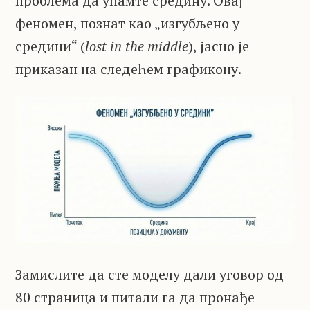
проблема да упамте средину. Овај
феномен, познат као „изгубљено у
средини“ (
lost in the middle
), јасно је
приказан на следећем графикону.
Замислите да сте моделу дали уговор од
80 страница и питали га да пронађе