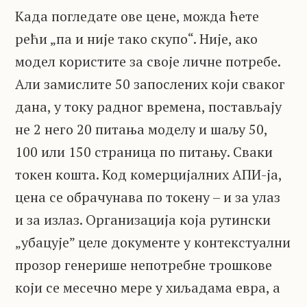
Када погледате ове цене, можда ћете
рећи „па и није тако скупо“. Није, ако
модел користите за своје личне потребе.
Али замислите 50 запослених који сваког
дана, у току радног времена, постављају
не 2 него 20 питања моделу и шаљу 50,
100 или 150 страница по питању. Сваки
токен кошта. Код комерцијалних АПИ-ја,
цена се обрачунава по токену – и за улаз
и за излаз. Организација која рутински
„убацује” целе документе у контекстуални
прозор генерише непотребне трошкове
који се месечно мере у хиљадама евра, а