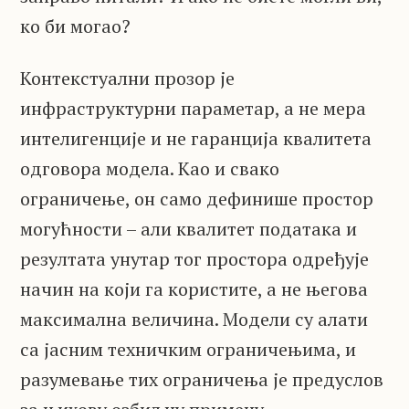
ко би могао?
Контекстуални прозор је
инфраструктурни параметар, а не мера
интелигенције и не гаранција квалитета
одговора модела. Као и свако
ограничење, он само дефинише простор
могућности – али квалитет података и
резултата унутар тог простора одређује
начин на који га користите, а не његова
максимална величина. Модели су алати
са јасним техничким ограничењима, и
разумевање тих ограничења је предуслов