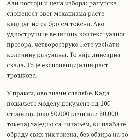
Али постоји и цена избора: рачунска
сложеност овог механизма расте
квадратно са бројем токена. Ако
удвостручите величину контекстуалног
прозора, четвороструко ћете увећати
количину рачунања. То није линеарна
скала. То је експоненцијални раст
трошкова.
У пракси, ово значи следеће. Када
пошаљете моделу документ од 100
страница (око 50.000 речи или 80.000
токена) заједно са питањем, ви плаћате
обраду свих тих токена, без обзира на то