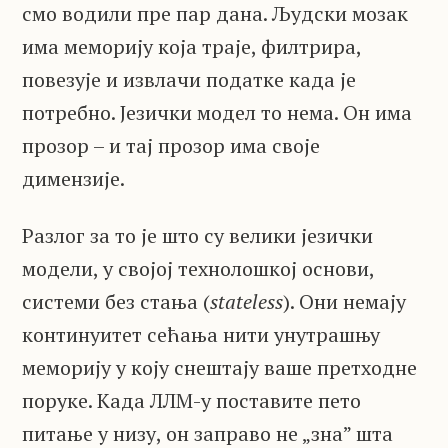
смо водили пре пар дана. Људски мозак
има меморију која траје, филтрира,
повезује и извлачи податке када је
потребно. Језички модел то нема. Он има
прозор – и тај прозор има своје
димензије.
Разлог за то је што су велики језички
модели, у својој технолошкој основи,
системи без стања (
stateless
). Они немају
континуитет сећања нити унутрашњу
меморију у коју снештају ваше претходне
поруке. Када ЛЛМ-у поставите пето
питање у низу, он заправо не „зна” шта