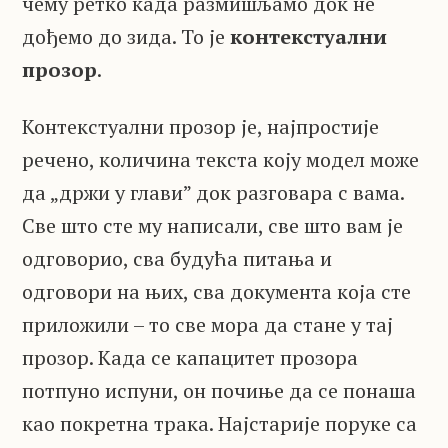
чему ретко када размишљамо док не
дођемо до зида. То је
контекстуални
прозор
.
Контекстуални прозор је, најпростије
речено, количина текста коју модел може
да „држи у глави” док разговара с вама.
Све што сте му написали, све што вам је
одговорио, сва будућа питања и
одговори на њих, сва документа која сте
приложили – то све мора да стане у тај
прозор. Када се капацитет прозора
потпуно испуни, он почиње да се понаша
као покретна трака. Најстарије поруке са