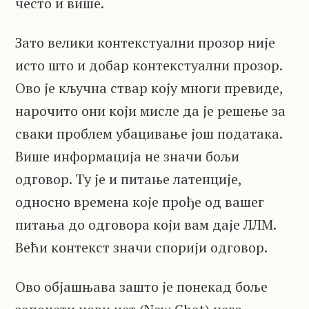
често и више.
Зато велики контекстуални прозор није
исто што и добар контекстуални прозор.
Ово је кључна ствар коју многи превиде,
нарочито они који мисле да је решење за
сваки проблем убацивање још података.
Више информација не значи бољи
одговор. Ту је и питање латенције,
односно времена које прође од вашег
питања до одговора који вам даје ЛЛМ.
Већи контекст значи спорији одговор.
Ово објашњава зашто је понекад боље