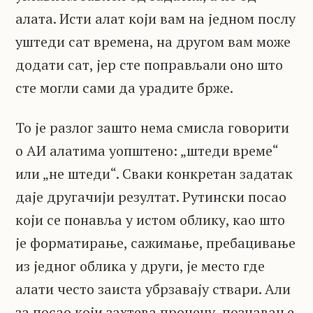
алата. Исти алат који вам на једном послу
уштеди сат времена, на другом вам може
додати сат, јер сте поправљали оно што
сте могли сами да урадите брже.
То је разлог зашто нема смисла говорити
о АИ алатима уопштено: „штеди време“
или „не штеди“. Сваки конкретан задатак
даје другачији резултат. Рутински посао
који се понавља у истом облику, као што
је форматирање, сажимање, пребацивање
из једног облика у други, је место где
алати често заиста убрзавају ствари. Али
за посао који захтева процену, познавање