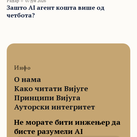
Радар
07 јун 2026
Зашто AI агент кошта више од
четбота?
Инфо
О нама
Како читати Вијуге
Принципи Вијуга
Ауторски интегритет
Не морате бити инжењер да
бисте разумели AI