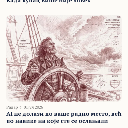
Када купац више није човек
Радар
01 јул 2026
AI не долази по ваше радно место, већ
по навике на које сте се ослањали