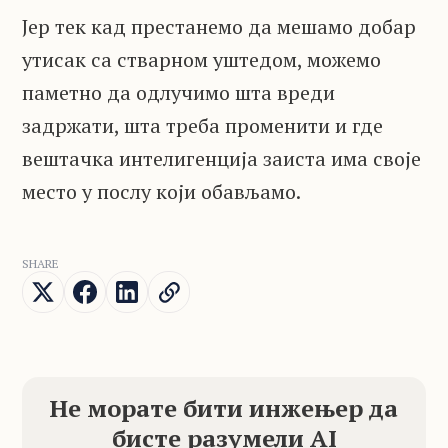
Јер тек кад престанемо да мешамо добар
утисак са стварном уштедом, можемо
паметно да одлучимо шта вреди
задржати, шта треба променити и где
вештачка интелигенција заиста има своје
место у послу који обављамо.
SHARE
Не морате бити инжењер да
бисте разумели AI