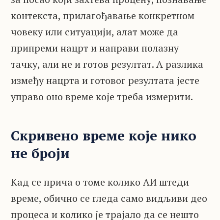
контекста, прилагођавање конкретном
човеку или ситуацији, алат може да
припреми нацрт и направи полазну
тачку, али не и готов резултат. А разлика
између нацрта и готовог резултата јесте
управо оно време које треба измерити.
Скривено време које нико
не броји
Кад се прича о томе колико АИ штеди
време, обично се гледа само видљиви део
процеса и колико је трајало да се нешто