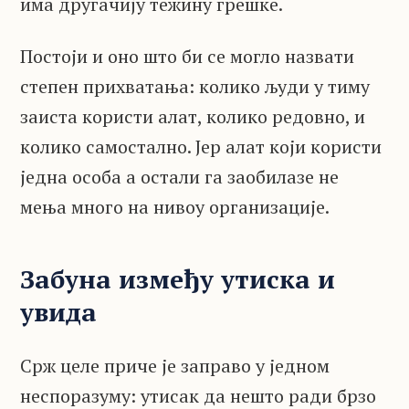
има другачију тежину грешке.
Постоји и оно што би се могло назвати
степен прихватања: колико људи у тиму
заиста користи алат, колико редовно, и
колико самостално. Јер алат који користи
једна особа а остали га заобилазе не
мења много на нивоу организације.
Забуна између утиска и
увида
Срж целе приче је заправо у једном
неспоразуму: утисак да нешто ради брзо