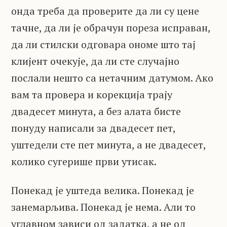
онда треба да проверите да ли су цене
тачне, да ли је обрачун пореза исправан,
да ли стилски одговара ономе што тај
клијент очекује, да ли сте случајно
послали нешто са нетачним датумом. Ако
вам та провера и корекција трају
двадесет минута, а без алата бисте
понуду написали за двадесет пет,
уштедели сте пет минута, а не двадесет,
колико сугерише први утисак.
Понекад је уштеда велика. Понекад је
занемарљива. Понекад је нема. Али то
углавном зависи од задатка, а не од