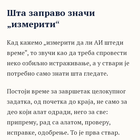
Шта заправо значи
„измерити
“
Кад кажемо „измерити да ли АИ штеди
време“, то звучи као да треба спровести
неко озбиљно истраживање, а у ствари је
потребно само знати шта гледате.
Постоји време за завршетак целокупног
задатка, од почетка до краја, не само за
део који алат одради, него за све:
припрему, рад са алатом, проверу,
исправке, одобрење. То је прва ствар.