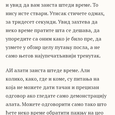
и увид да вам заиста штеди време. То
нису исте ствари. Утисак стичете одмах,
за тридесет секунди. Увид захтева да
неко време пратите шта се дешава, да
упоредите са оним како је било пре, да
узмете у обзир целу путању посла, а не
само његов најупечатљивији тренутак.
АИ алати заиста штеде време. Али
колико, како, где и коме, су питања на
која не можете дати тачан и прецизан
одговор ако гледате само демонстрацију
алата. Можете одговорити само тако што
ћете неко време обратити пажњу на цео