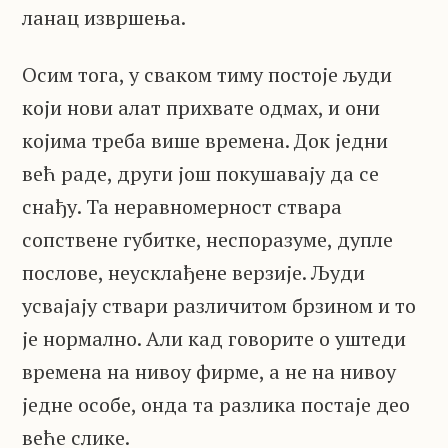
ланац извршења.
Осим тога, у сваком тиму постоје људи
који нови алат прихвате одмах, и они
којима треба више времена. Док једни
већ раде, други још покушавају да се
снађу. Та неравномерност ствара
сопствене губитке, неспоразуме, дупле
послове, неусклађене верзије. Људи
усвајају ствари различитом брзином и то
је нормално. Али кад говорите о уштеди
времена на нивоу фирме, а не на нивоу
једне особе, онда та разлика постаје део
веће слике.