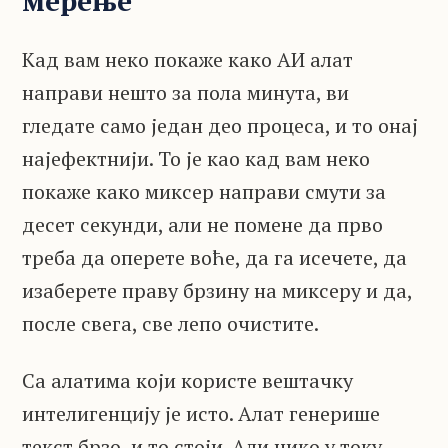
мерење
Кад вам неко покаже како АИ алат
направи нешто за пола минута, ви
гледате само један део процеса, и то онај
најефектнији. То је као кад вам неко
покаже како миксер направи смути за
десет секунди, али не помене да прво
треба да оперете воће, да га исечете, да
изаберете праву брзину на миксеру и да,
после свега, све лепо очистите.
Са алатима који користе вештачку
интелигенцију је исто. Алат генерише
текст брзо, и то стоји. Али нико у току