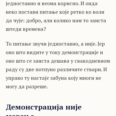
једноставно и веома корисно. И онда
неко постави питање које ретко ко воли
да чује: добро, али колико нам то заиста
штеди времена?
То питање звучи једноставно, а није. Јер
оно што видите у току демонстрације и
оно што се заиста дешава у свакодневном
раду су две потпуно различите ствари. И
управо ту настаје забуна коју многи не
могу да разреше.
Демонстрација није