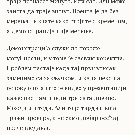
траје петнаест минута. Или сат. Или може
заиста да траје минут. Поента је да без
мерења не знате како стојите с временом,
а демонстрација није мерење.
Демонстрација служи да покаже
могућности, и у томе је сасвим коректна.
Проблем настаје када тај први утисак
заменимо са закључком, и када неко на
основу онога што је видео у презентацији
каже: ово нам штеди три сата дневно.
Можда и штеди. Али то је тврдња која
тражи проверу, а не само добар осећај
после гледања.