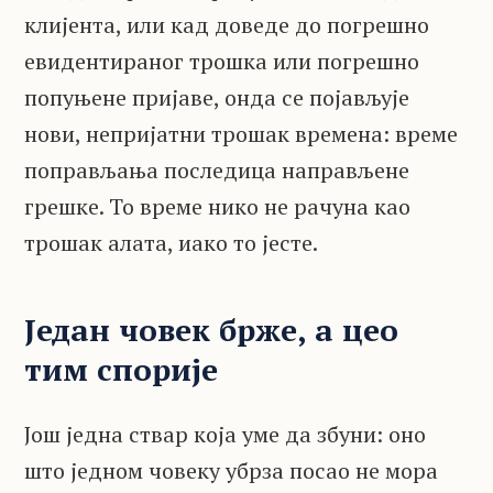
клијента, или кад доведе до погрешно
евидентираног трошка или погрешно
попуњене пријаве, онда се појављује
нови, непријатни трошак времена: време
поправљања последица направљене
грешке. То време нико не рачуна као
трошак алата, иако то јесте.
Један човек брже, а цео
тим спорије
Још једна ствар која уме да збуни: оно
што једном човеку убрза посао не мора