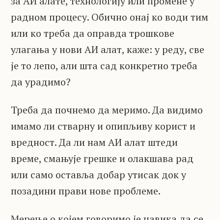
за АИ алате, технологију или промене у
радном процесу. Обично онај ко води тим
или ко треба да оправда трошкове
улагања у нови АИ алат, каже: у реду, све
је то лепо, али шта сад конкретно треба
да урадимо?
Треба да почнемо да меримо. Да видимо
имамо ли стварну и опипљиву корист и
вредност. Да ли нам АИ алат штеди
време, смањује грешке и олакшава рад
или само оставља добар утисак док у
позадини прави нове проблеме.
Мерење о којем говоримо је навика да се,