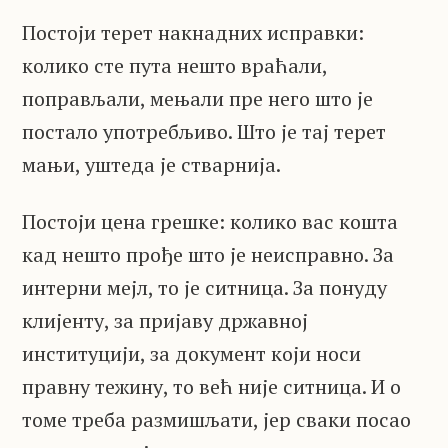
Постоји терет накнадних исправки:
колико сте пута нешто враћали,
поправљали, мењали пре него што је
постало употребљиво. Што је тај терет
мањи, уштеда је стварнија.
Постоји цена грешке: колико вас кошта
кад нешто прође што је неисправно. За
интерни мејл, то је ситница. За понуду
клијенту, за пријаву државној
институцији, за документ који носи
правну тежину, то већ није ситница. И о
томе треба размишљати, јер сваки посао