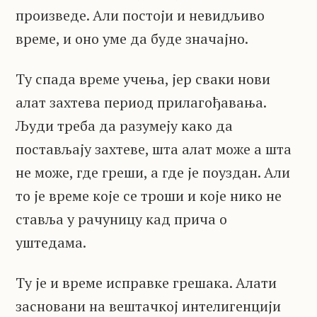
произведе. Али постоји и невидљиво
време, и оно уме да буде значајно.
Ту спада време учења, јер сваки нови
алат захтева период прилагођавања.
Људи треба да разумеју како да
постављају захтеве, шта алат може а шта
не може, где греши, а где је поуздан. Али
то је време које се троши и које нико не
ставља у рачуницу кад прича о
уштедама.
Ту је и време исправке грешака. Алати
засновани на вештачкој интелигенцији