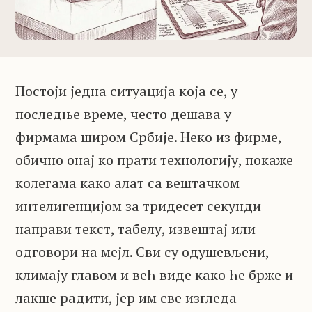
Постоји једна ситуација која се, у
последње време, често дешава у
фирмама широм Србије. Неко из фирме,
обично онај ко прати технологију, покаже
колегама како алат са вештачком
интелигенцијом за тридесет секунди
направи текст, табелу, извештај или
одговори на мејл. Сви су одушевљени,
климају главом и већ виде како ће брже и
лакше радити, јер им све изгледа