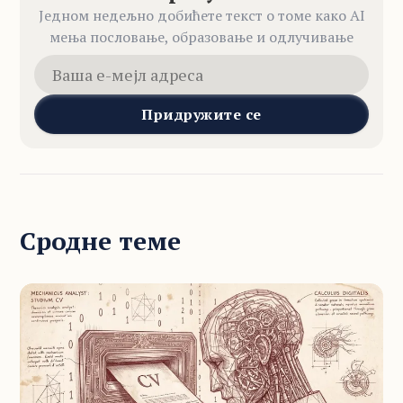
Једном недељно добићете текст о томе како AI
мења пословање, образовање и одлучивање
Придружите се
Сродне теме