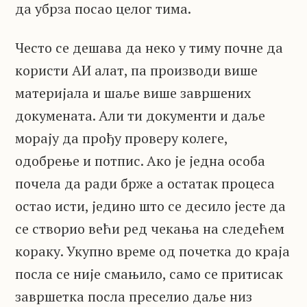
да убрза посао целог тима.
Често се дешава да неко у тиму почне да
користи АИ алат, па производи више
материјала и шаље више завршених
докумената. Али ти документи и даље
морају да прођу проверу колеге,
одобрење и потпис. Ако је једна особа
почела да ради брже а остатак процеса
остао исти, једино што се десило јесте да
се створио већи ред чекања на следећем
кораку. Укупно време од почетка до краја
посла се није смањило, само се притисак
завршетка посла преселио даље низ