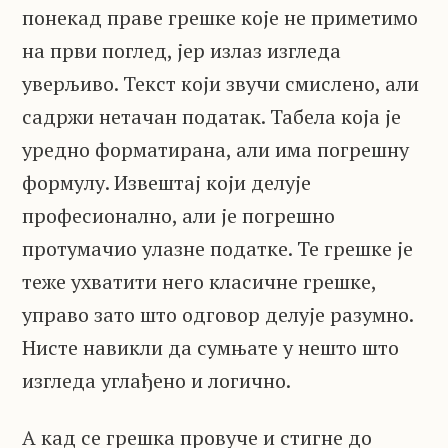
понекад праве грешке које не приметимо
на први поглед, јер излаз изгледа
уверљиво. Текст који звучи смислено, али
садржи нетачан податак. Табела која је
уредно форматирана, али има погрешну
формулу. Извештај који делује
професионално, али је погрешно
протумачио улазне податке. Те грешке је
теже ухватити него класичне грешке,
управо зато што одговор делује разумно.
Нисте навикли да сумњате у нешто што
изгледа углађено и логично.
А кад се грешка провуче и стигне до