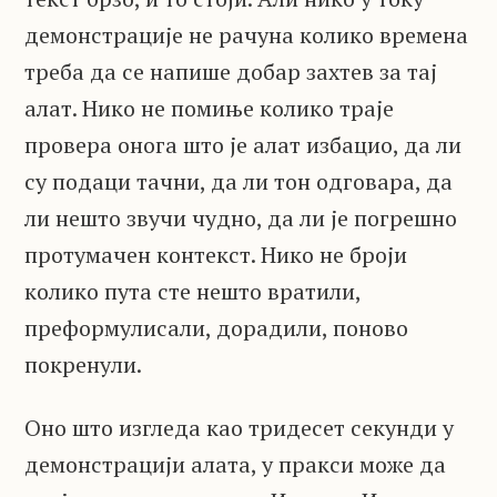
демонстрације не рачуна колико времена
треба да се напише добар захтев за тај
алат. Нико не помиње колико траје
провера онога што је алат избацио, да ли
су подаци тачни, да ли тон одговара, да
ли нешто звучи чудно, да ли је погрешно
протумачен контекст. Нико не броји
колико пута сте нешто вратили,
преформулисали, дорадили, поново
покренули.
Оно што изгледа као тридесет секунди у
демонстрацији алата, у пракси може да