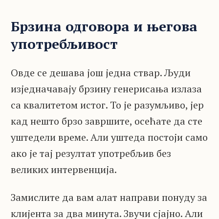
Брзина одговора и његова
употребљивост
Овде се дешава још једна ствар. Људи
изједначавају брзину генерисања излаза
са квалитетом истог. То је разумљиво, јер
кад нешто брзо завршите, осећате да сте
уштедели време. Али уштеда постоји само
ако је тај резултат употребљив без
великих интервенција.
Замислите да вам алат направи понуду за
клијента за два минута. Звучи сјајно. Али