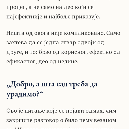
процес, а не само на део који се
најефектније и најбоље приказује.
Ништа од овога није компликовано. Само
захтева да се једна ствар одвоји од
друге, и то: брзо од корисног, ефектно од
ефикасног, део од целине.
„Добро, а шта сад треба да
урадимо?“
Ово је питање које се појави одмах, чим
завршите разговор о било чему везаном