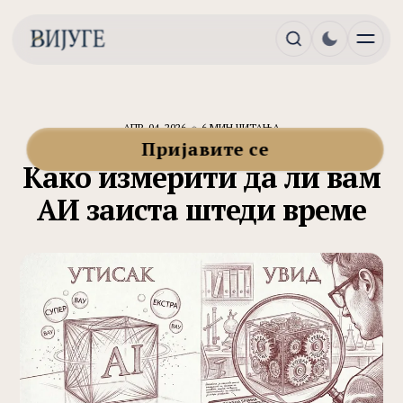
АПР. 04, 2026
6 МИН ЧИТАЊА
РАДАР
Пријавите се
Како измерити да ли вам
АИ заиста штеди време