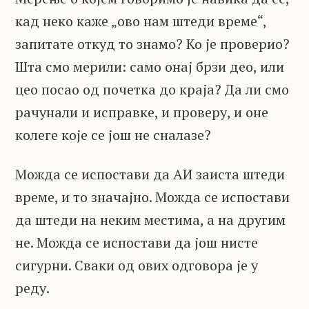
кад неко каже „ово нам штеди време“,
запитате откуд то знамо? Ко је проверио?
Шта смо мерили: само онај брзи део, или
цео посао од почетка до краја? Да ли смо
рачунали и исправке, и проверу, и оне
колеге које се још не сналазе?
Можда се испостави да АИ заиста штеди
време, и то значајно. Можда се испостави
да штеди на неким местима, а на другим
не. Можда се испостави да још нисте
сигурни. Сваки од ових одговора је у
реду.