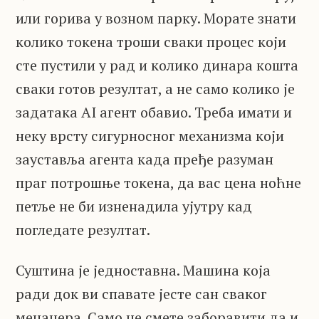
или горива у возном парку. Морате знати
колико токена троши сваки процес који
сте пустили у рад и колико динара кошта
сваки готов резултат, а не само колико је
задатака AI агент обавио. Треба имати и
неку врсту сигурносног механизма који
зауставља агента када пређе разуман
праг потрошње токена, да вас цена ноћне
петље не би изненадила ујутру кад
погледате резултат.
Суштина је једноставна. Машина која
ради док ви спавате јесте сан сваког
менаџера. Само не смете заборавити да и