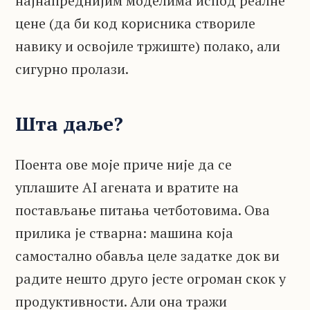
најнапреднијим моделима испод реалне
цене (да би код корисника створиле
навику и освојиле тржиште) полако, али
сигурно пролази.
Шта даље?
Поента ове моје приче није да се
уплашите AI агената и вратите на
постављање питања четботовима. Ова
прилика је стварна: машина која
самостално обавља целе задатке док ви
радите нешто друго јесте огроман скок у
продуктивности. Али она тражи