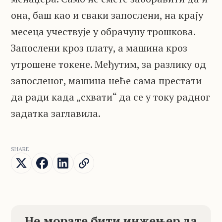
она, баш као и сваки запослени, на крају
месеца учествује у обрачуну трошкова.
Запослени кроз плату, а машина кроз
утрошене токене. Међутим, за разлику од
запосленог, машина неће сама престати
да ради када „схвати“ да се у току радног
задатка заглавила.
SHARE
Не морате бити инжењер да