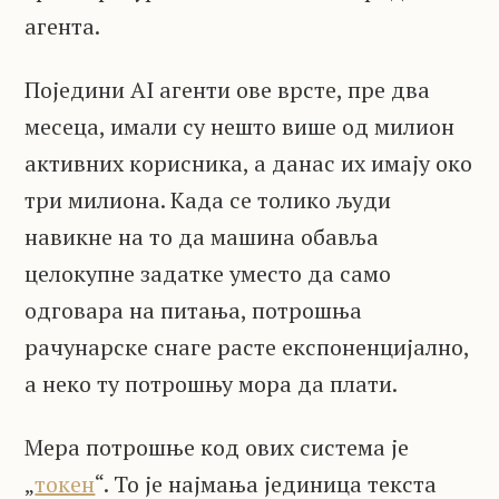
агента.
Поједини AI агенти ове врсте, пре два
месеца, имали су нешто више од милион
активних корисника, а данас их имају око
три милиона. Када се толико људи
навикне на то да машина обавља
целокупне задатке уместо да само
одговара на питања, потрошња
рачунарске снаге расте експоненцијално,
а неко ту потрошњу мора да плати.
Мера потрошње код ових система је
„
токен
“. То је најмања јединица текста