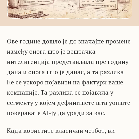
Ове године дошло је до значајне промене
између онога што је вештачка
интелигенција представљала пре годину
дана и онога што је данас, а та разлика
ће се ускоро појавити на фактури ваше
компаније. Та разлика се појавила у
сегменту у којем дефинишете шта уопште
поверавате AI-ју да уради за вас.
Када користите класичан четбот, ви