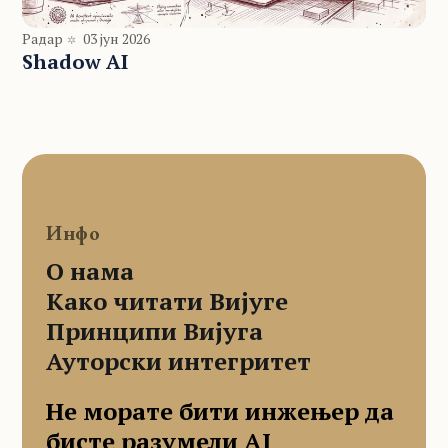
Радар
03 јун 2026
Shadow AI
Инфо
О нама
Како читати Вијуге
Принципи Вијуга
Ауторски интегритет
Не морате бити инжењер да
бисте разумели AI