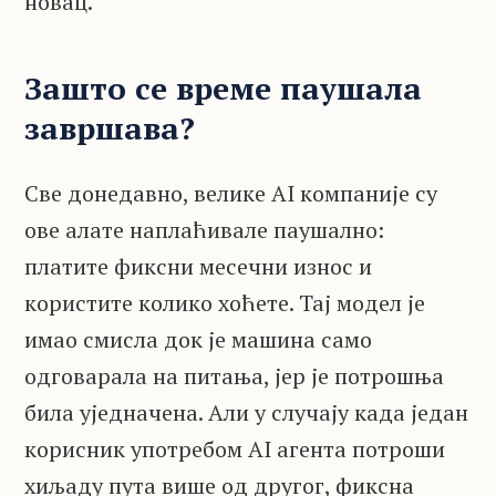
новац.
Зашто се време паушала
завршава?
Све донедавно, велике AI компаније су
ове алате наплаћивале паушално:
платите фиксни месечни износ и
користите колико хоћете. Тај модел је
имао смисла док је машина само
одговарала на питања, јер је потрошња
била уједначена. Али у случају када један
корисник употребом AI агента потроши
хиљаду пута више од другог, фиксна