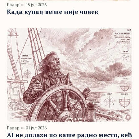
Радар
15 јул 2026
Када купац више није човек
Радар
01 јул 2026
AI не долази по ваше радно место, већ