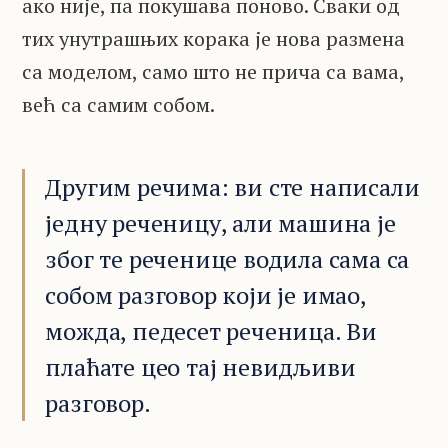
ако није, па покушава поново. Сваки од
тих унутрашњих корака је нова размена
са моделом, само што не прича са вама,
већ са самим собом.
Другим речима: ви сте написали
једну реченицу, али машина је
због те реченице водила сама са
собом разговор који је имао,
можда, педесет реченица. Ви
плаћате цео тај невидљиви
разговор.