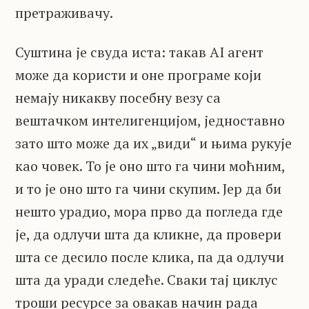
претраживачу.
Суштина је свуда иста: такав AI агент
може да користи и оне програме који
немају никакву посебну везу са
вештачком интелигенцијом, једноставно
зато што може да их „види“ и њима рукује
као човек. То је оно што га чини моћним,
и то је оно што га чини скупим. Јер да би
нешто урадио, мора прво да погледа где
је, да одлучи шта да кликне, да провери
шта се десило после клика, па да одлучи
шта да уради следеће. Сваки тај циклус
троши ресурсе за овакав начин рада