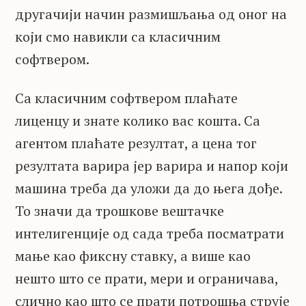
другачији начин размишљања од оног на
који смо навикли са класичним
софтвером.
Са класичним софтвером плаћате
лиценцу и знате колико вас кошта. Са
агентом плаћате резултат, а цена тог
резултата варира јер варира и напор који
машина треба да уложи да до њега дође.
То значи да трошкове вештачке
интелигенције од сада треба посматрати
мање као фиксну ставку, а више као
нешто што се прати, мери и ограничава,
слично као што се прати потрошња струје