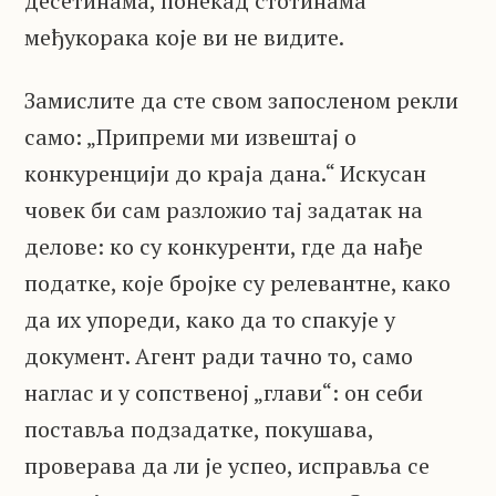
десетинама, понекад стотинама
међукорака које ви не видите.
Замислите да сте свом запосленом рекли
само: „Припреми ми извештај о
конкуренцији до краја дана.“ Искусан
човек би сам разложио тај задатак на
делове: ко су конкуренти, где да нађе
податке, које бројке су релевантне, како
да их упореди, како да то спакује у
документ. Агент ради тачно то, само
наглас и у сопственој „глави“: он себи
поставља подзадатке, покушава,
проверава да ли је успео, исправља се