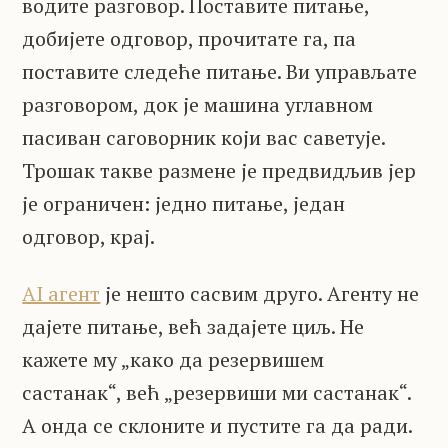
водите разговор. Поставите питање,
добијете одговор, прочитате га, па
поставите следеће питање. Ви управљате
разговором, док је машина углавном
пасиван саговорник који вас саветује.
Трошак такве размене је предвидљив јер
је ограничен: једно питање, један
одговор, крај.
AI агент
је нешто сасвим друго. Агенту не
дајете питање, већ задајете циљ. Не
кажете му „како да резервишем
састанак“, већ „резервиши ми састанак“.
А онда се склоните и пустите га да ради.