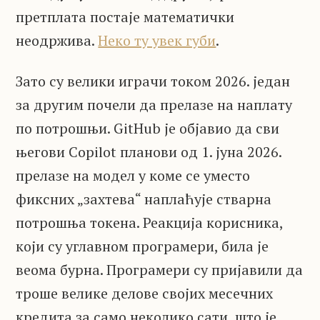
претплата постаје математички
неодржива.
Неко ту увек губи
.
Зато су велики играчи током 2026. један
за другим почели да прелазе на наплату
по потрошњи. GitHub је објавио да сви
његови Copilot планови од 1. јуна 2026.
прелазе на модел у коме се уместо
фиксних „захтева“ наплаћује стварна
потрошња токена. Реакција корисника,
који су углавном програмери, била је
веома бурна. Програмери су пријавили да
троше велике делове својих месечних
кредита за само неколико сати, што је