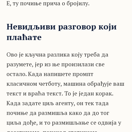
Е, ту почиње прича о бројилу.
Невидљиви разговор који
плаћате
Ово је кључна разлика коју треба да
разумете, јер из ње произилази све
остало. Када напишете промпт
класичном четботу, машина обрађује ваш
текст и враћа текст. То је један корак.
Када задате циљ агенту, он тек тада
почиње да размишља како да до тог
циља дође, и то размишљање се одвија у