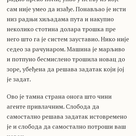
сам није умео да изађе. Понављао је исти
низ радњи хиљадама пута и накупио
неколико стотина долара трошка пре
него што га је систем зауставио. Нико није
седео за рачунаром. Машина је марљиво
и потпуно бесмислено трошила новац до
зоре, убеђена да решава задатак који јој
је задат.
Ово је тамна страна онога што чини
агенте привлачним. Слобода да
самостално решава задатак истовремено
је и слобода да самостално потроши ваш