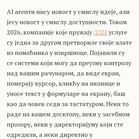
AI агенти нису новост у смислу идеје, али
јесу новост у смислу доступности. Током
2026. компаније које пружају
ЛЛМ
услуге
су једна за другом претвориле своје алате
из помоћника у извршиоце. Појавили су
се системи који могу да преузму контролу
над вашим рачунаром, да виде екран,
померају курсор, кликћу на иконице и
уносе текст у формуларе на екрану, баш
као да човек седи за тастатуром. Неки то
раде на вашем десктопу, неки у засебном
прозору, неки у директоријуму који сте
одредили, а неки директно у