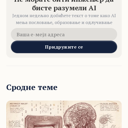
бисте разумели AI
Једном недељно добићете текст о томе како AI
мења пословање, образовање и одлучивање
Придружите се
Сродне теме