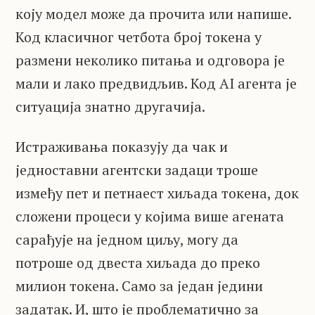
коју модел може да прочита или напише.
Код класичног четбота број токена у
размени неколико питања и одговора је
мали и лако предвидљив. Код AI агента је
ситуација знатно другачија.
Истраживања показују да чак и
једноставни агентски задаци троше
између пет и петнаест хиљада токена, док
сложени процеси у којима више агената
сарађује на једном циљу, могу да
потроше од двеста хиљада до преко
милион токена. Само за један једини
задатак. И, што је проблематично за