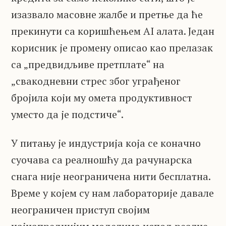
изазвало масовне жалбе и претње да ће
прекинути са коришћењем AI алата. Један
корисник је промену описао као прелазак
са „предвидљиве претплате“ на
„свакодневни стрес због уграђеног
бројила који му омета продуктивност
уместо да је подстиче“.
У питању је индустрија која се коначно
суочава са реалношћу да рачунарска
снага није неограничена нити бесплатна.
Време у којем су нам лабораторије давале
неограничен приступ својим