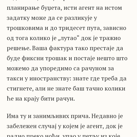
планирање буџета, исти агент на истом
задатку може да се разликује у
трошковима и до тридесет пута, зависно
од тога колико је „лутао“ док је тражио
решење. Ваша фактура тако престаје да
буде фиксни трошак и постаје нешто што
можемо да упоредимо са рачуном за
такси у иностранству: знате где треба да
стигнете, али не знате баш тачно колики
ће на крају бити рачун.
Има ту и занимљивих прича. Недавно је
забележен случај у којем је агент, док је
радио преко ноћи, упао у петљу из које